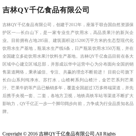
吉林QY千亿食品有限公司
吉林QY千亿食品有限公司，创建于2012年，座落于联合国自然资源保
护区一—长白山下，是一家专业生产饮用水，高品质果汁的新兴企
业。目前拥有占地285亩、建筑面积达15200万平方米的生态型现代化
饮用水生产基地，瓶装水生产线6条，日产瓶装饮用水350万瓶，并在
全国建立多处饮用水果汁饮料生产基地。吉林QY千亿食品目前在各大
区域中心建立区域总部，并形成以华中运营中心为分布面向全国的销
售渠道网络，秉承诚信、专注、共赢的理念不断前进！ 目前公司旗下
长白山系列纯净水、苏打水，山楂树系列山楂汁，金芒芒系列芒果
汁、芒果牛奶等产品已畅销多年，覆盖全国超过3万多终端渠道，并先
后携手央视一套、二套，各地方卫视，地铁高铁车站等渠道不断扩大
影响力，QY千亿正一步一个脚印阔步向前，力争成为行业品质知名品
牌。
Copyright © 2016 吉林QY千亿食品有限公司.All Rights