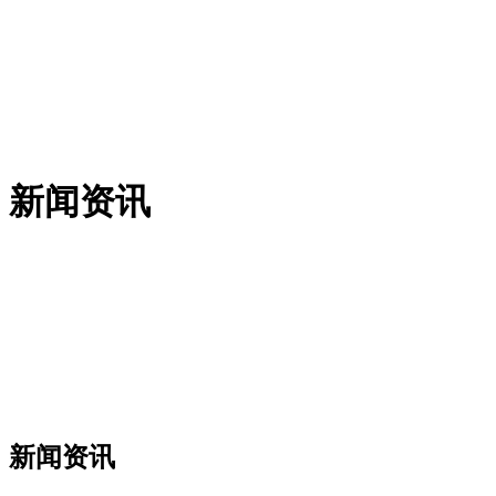
新闻资讯
新闻资讯