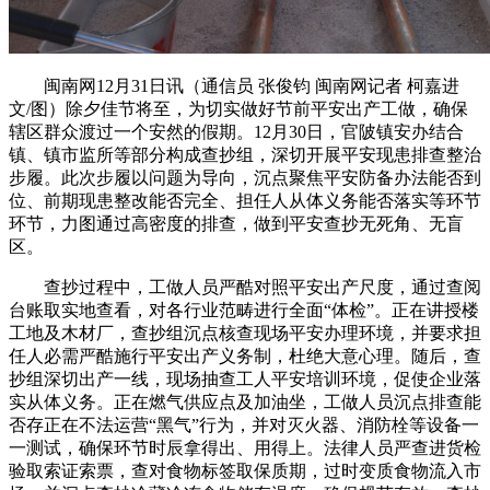
闽南网12月31日讯（通信员 张俊钧 闽南网记者 柯嘉进
文/图）除夕佳节将至，为切实做好节前平安出产工做，确保
辖区群众渡过一个安然的假期。12月30日，官陂镇安办结合
镇、镇市监所等部分构成查抄组，深切开展平安现患排查整治
步履。此次步履以问题为导向，沉点聚焦平安防备办法能否到
位、前期现患整改能否完全、担任人从体义务能否落实等环节
环节，力图通过高密度的排查，做到平安查抄无死角、无盲
区。
查抄过程中，工做人员严酷对照平安出产尺度，通过查阅
台账取实地查看，对各行业范畴进行全面“体检”。正在讲授楼
工地及木材厂，查抄组沉点核查现场平安办理环境，并要求担
任人必需严酷施行平安出产义务制，杜绝大意心理。随后，查
抄组深切出产一线，现场抽查工人平安培训环境，促使企业落
实从体义务。正在燃气供应点及加油坐，工做人员沉点排查能
否存正在不法运营“黑气”行为，并对灭火器、消防栓等设备一
一测试，确保环节时辰拿得出、用得上。法律人员严查进货检
验取索证索票，查对食物标签取保质期，过时变质食物流入市