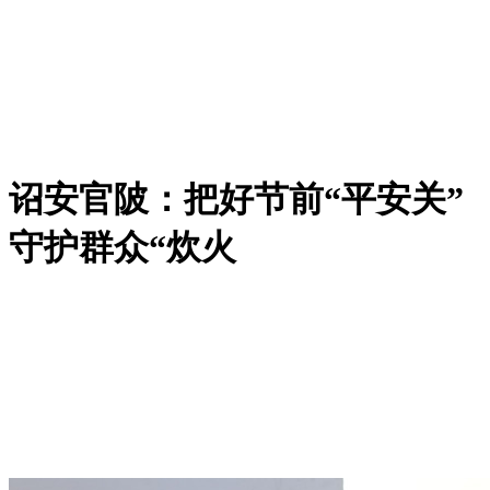
诏安官陂：把好节前“平安关”
守护群众“炊火