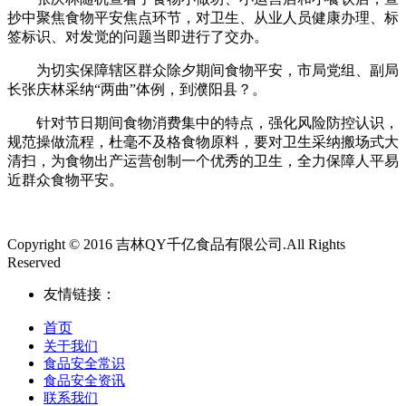
抄中聚焦食物平安焦点环节，对卫生、从业人员健康办理、标
签标识、对发觉的问题当即进行了交办。
为切实保障辖区群众除夕期间食物平安，市局党组、副局
长张庆林采纳“两曲”体例，到濮阳县？。
针对节日期间食物消费集中的特点，强化风险防控认识，
规范操做流程，杜毫不及格食物原料，要对卫生采纳搬场式大
清扫，为食物出产运营创制一个优秀的卫生，全力保障人平易
近群众食物平安。
Copyright © 2016 吉林QY千亿食品有限公司.All Rights
Reserved
友情链接：
首页
关于我们
食品安全常识
食品安全资讯
联系我们