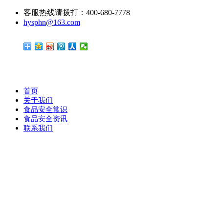
客服热线请拨打：400-680-7778
hysphn@163.com
首页
关于我们
食品安全常识
食品安全资讯
联系我们