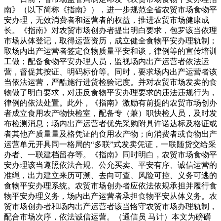
南》（以下简称《指南》），进一步规范全省农贸市场食物平
安办理，无效消费者和运营者的权益，推进农贸市场健康成
长。《指南》对农贸市场创办者提出明白要求，包罗该当依理
市场从体登记，取得运营资历，成立健全食物平安办理轨制；
取场内出产运营者签定食物质量平安和谈，律例等的宣传培训
工做；配备食物平安办理人员，监视场内出产运营者依法运
营，督促其按证、明码标价等。同时，要求场内出产运营者该
当依法运营，严酷施行进货检验记度。并对农贸市场发卖的食
物做了明白要求，对违反食物平安办理要求的违法违规行为，
律例的依法处置。此外，《指南》激励有前提的农贸市场创办
者成立食用农产物快检室，配备专（兼）职快检人员，及时发
布检测消息；场内出产运营者优先采购附具许诺达标及格证或
者其他产质量量及格凭证的食用农产物；向消费者或食物出产
运营单元开具同一格局的“多联”式发卖凭证，一联随货交给采
办者、一联建档留存等。《指南》同时明白，农贸市场食物平
安办理该当遵照依法合规、公允买卖、平安有序、诚信运营的
准绳，出力建立来历可溯、去向可查、风险可控、义务可逃的
食物平安办理系统。农贸市场创办者应依法依规承担并履行食
物平安办理义务，场内出产运营者承担食物平安从体义务。农
贸市场创办者和场内出产运营者该当恪守农贸市场办理轨制，
配合市场次序，依法诚信运营。（通信员 马计）本文为磅礴