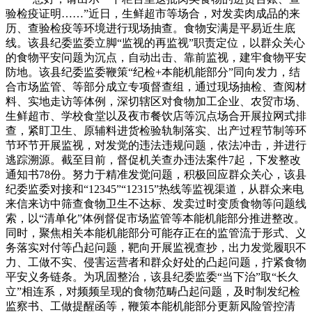
验检疫证明……”近日，生鲜超市等场合，对发卖肉成品的来
历、查验检疫等环境进行现场抽查。食物安满是平易近生底
线。该县纪委监委立脚“监视的再监视”职责定位，以群众关心
的食物平安问题为沉点，自动出击、靠前监视，建牢食物平安
防地。该县纪委监委鞭策“纪检+本能机能部分”同向发力，结
合市场监管、等部分成立专项督查组，通过现场抽检、查阅材
料、实地走访等体例，深切辖区对食物加工企业、农贸市场、
生鲜超市、学校食堂以及夜市餐饮店等沉点场合开展拉网式排
查，紧盯卫生、原辅料进货检验轨制落实、出产过程节制等环
节环节开展监视，对发觉的违法违规问题，依法冲击，并进行
逃踪溯源。截至目前，督促机关查办违法案件7起，下发整改
通知书78份。努力于精准发觉问题，积极回应群众关心，该县
纪委监委对接和“12345”“12315”热线等监视渠道，从群众来电
来信来访中筛查食物卫生不达标、发卖过时变质食物等问题线
索，以“清单化”体例督促市场监管等本能机能部分推进整改。
同时，聚焦相关本能机能部分可能存正在的监管流于形式、义
务落实对付等凸起问题，靶向开展监视查抄，出力发觉履职不
力、工做不实、侵害运营者和群众好处的凸起问题，拧紧食物
平安义务链条。为巩固整治，该县纪委监委“当下治”取“长久
立”相连系，对频频呈现的食物范畴凸起问题，及时制发纪检
监察书、工做提醒函等，鞭策本能机能部分更新风险管控清