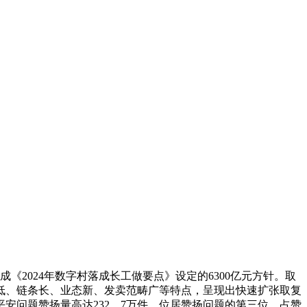
《2024年数字村落成长工做要点》设定的6300亿元方针。取
低、链条长、业态新、发卖范畴广等特点，呈现出快速扩张取复
安问题赞扬量高达232。7万件，位居赞扬问题的第三位，占赞