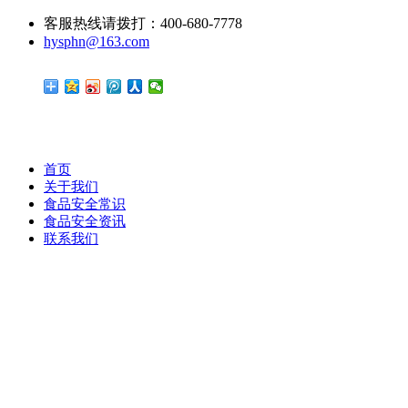
客服热线请拨打：400-680-7778
hysphn@163.com
首页
关于我们
食品安全常识
食品安全资讯
联系我们