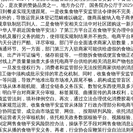
关心，是次要的赞扬品类之一。地方办公厅、国务院办公厅于20
到餐桌实现无缝跟尾‌。一是收集食物平安监管法令律例不完美，
等除外的，导致运营从体登记范畴难以确定。微商虽被纳入电子商
规章轨制惩罚到人。二是食物平安相关立法中对社区团购这一新
中华人平易近国食物平安法》了第三方平台正在食物平安办理中
动机及履行义务的能力，使得现实规制结果并不抱负。电商平台
的天分进行严酷、详尽审核。部门平台全面逃求商家入驻数量，
畅通环节。另一方面，部门第三方入驻商家可能供给虚假的食物
表、出产许可证编号、储存前提等。一些散拆食物或便宜食物正在
对线上产质量量抽查大多依托电商平台供给的相关消息和产物包
。一旦发生侵权行为，消费者和监管部分无法按照商家供给的消
协同工做中须构成批示安排的常态化机制。同时，收集食物平安监
一等问题，导致产地准出取市场准入跟尾不畅，易构成监管盲区
市场从体本能机能、通过全链条义务压实、数智化东西使用及多
；明白平台对商家天分审核、标签展现、曲播宣传的具体权利，
项监管法则，填补律例空白。再次，通过立法合理优化消费胶葛
商家规范运营。收集食物平安监管从体除了行政办理部分和电商
分协同监管。成立由市场监管、网信、、按期研判风险。依托消
网运营者天分审核机制，依托相关政务数据核验平台、视频核验
制定网售食物平安风险防控办法，操纵手艺手段对网售食物消息
压实从播的食物平安义务。再者，行业协会应鞭策行业自治法则