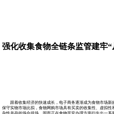
强化收集食物全链条监管建牢“
跟着收集经济的快速成长，电子商务逐渐成为食物市场新的增加点
保守实物市场比拟，食物网购市场具有买卖的收集性、虚拟性
杂性并存的场合排场，因而正在食物平安办理方面衍生出一系列