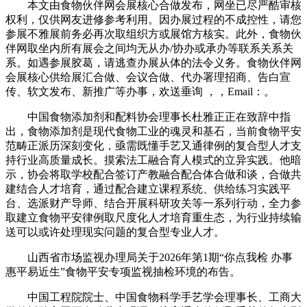
本文由食物伙伴网会展核心合做发布，网坐已尽严酷审核
权利，仅供网友进修参考利用。因办展过程的不成控性，请您
参展不雅展前务必再次取组织方或展馆方核实。此外，食物伙
伴网取坐内所有展会之间均无从办/协办或承办等联系关系关
系。如遇参展胶葛，请逃查办展从体的法令义务。食物伙伴网
会展核心供给展汇合做、会议合做、代办署理招商、告白宣
传、软文发布、新推广等办事，欢送垂询 ，，Email：。
中国食物添加剂和配料协会理事长杜雅正正在致辞中指
出，食物添加剂是现代食物工业的魂灵和基石，当前食物平安
范畴正派历深刻变化，亟需既懂手艺又通律例的复合型人才支
持行业高质量成长。摸索法工融合育人模式的立异实践。他暗
示，协会将取学校配合签订产教融合配合体合做和谈，合做共
建结合人才培育，通过配合建立课程系统、供给练习实践平
台、选派财产导师、结合开展科研攻关等一系列行动，全力参
取建立食物平安律例取尺度化人才培育重生态，为行业持续输
送可以或许处理现实问题的复合型专业人才。
山西省市场监视办理局关于2026年第1期“你点我检 办事
惠平易近生”食物平安专项监视抽检环境的布告。
中国工程院院士、中国食物科学手艺学会理事长、工商大