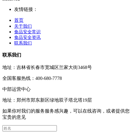
友情链接：
首页
关于我们
食品安全常识
食品安全资讯
联系我们
联系我们
地址：吉林省长春市宽城区兰家大街3468号
全国客服热线：400-680-7778
中部运营中心
地址：郑州市郑东新区绿地双子塔北塔19层
如果你对我们的服务服务感兴趣，可以在线咨询，或者提供您
宝贵的意见