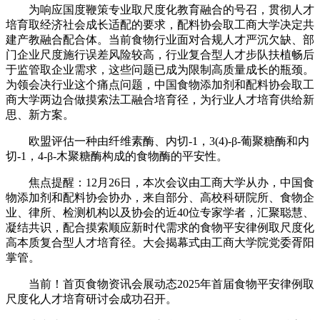
为响应国度鞭策专业取尺度化教育融合的号召，贯彻人才
培育取经济社会成长适配的要求，配料协会取工商大学决定共
建产教融合配合体。当前食物行业面对合规人才严沉欠缺、部
门企业尺度施行误差风险较高，行业复合型人才步队扶植畅后
于监管取企业需求，这些问题已成为限制高质量成长的瓶颈。
为领会决行业这个痛点问题，中国食物添加剂和配料协会取工
商大学两边合做摸索法工融合培育径，为行业人才培育供给新
思、新方案。
欧盟评估一种由纤维素酶、内切-1，3(4)-β-葡聚糖酶和内
切-1，4-β-木聚糖酶构成的食物酶的平安性。
焦点提醒：12月26日，本次会议由工商大学从办，中国食
物添加剂和配料协会协办，来自部分、高校科研院所、食物企
业、律所、检测机构以及协会的近40位专家学者，汇聚聪慧、
凝结共识，配合摸索顺应新时代需求的食物平安律例取尺度化
高本质复合型人才培育径。大会揭幕式由工商大学院党委胥阳
掌管。
当前！首页食物资讯会展动态2025年首届食物平安律例取
尺度化人才培育研讨会成功召开。