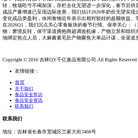
转，牧场吃亏不竭加深，存栏去化无望进一步深化，春节后供需
成品产量增速已呈现边际改善，我们估计2026年奶价无望实
变化或品类盈利，休闲食物近年表示出相对较好的超额收益。零
在2026Q1，我们沉点关心零食板块的春节行情。保举关心：
物：窘境反转，保守渠道拥抱商超调改机缘，产物立异和组织办
地绑定焦点人员，大麻酱素毛肚产物聚焦大单品计谋，全渠道
Copyright © 2016 吉林QY千亿食品有限公司.All Rights Reserved
友情链接：
首页
关于我们
食品安全常识
食品安全资讯
联系我们
联系我们
地址：吉林省长春市宽城区兰家大街3468号