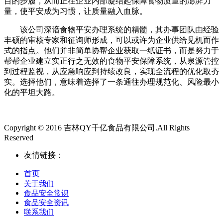
目的步履，从而正在企业内部凝结起保障食物质量的澎湃力
量，使平安成为习惯，让质量融入血脉。
该公司深谙食物平安办理系统的精髓，其办事团队由经验
丰硕的审核专家和征询师形成，可以或许为企业供给见机而作
式的指点。他们并非简单协帮企业获取一纸证书，而是努力于
帮帮企业建立实正行之无效的食物平安保障系统，从泉源管控
到过程监视，从应急响应到持续改良，实现全流程的优化取夯
实。选择他们，意味着选择了一条通往办理规范化、风险最小
化的平坦大路。
Copyright © 2016 吉林QY千亿食品有限公司.All Rights
Reserved
友情链接：
首页
关于我们
食品安全常识
食品安全资讯
联系我们