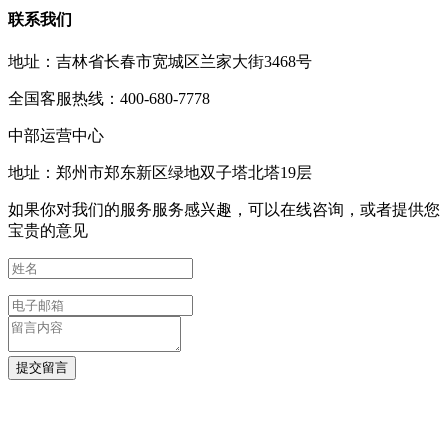
联系我们
地址：吉林省长春市宽城区兰家大街3468号
全国客服热线：400-680-7778
中部运营中心
地址：郑州市郑东新区绿地双子塔北塔19层
如果你对我们的服务服务感兴趣，可以在线咨询，或者提供您
宝贵的意见
提交留言