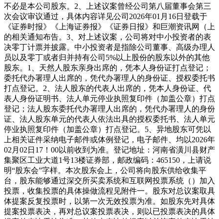
不必是本公司股东。2、上述议案曾经公司第八届董事会第三
次会议审议通过，具体内容详见公司2026年01月16日登载于
《证券时报》《上海证券报》《证券日报》和巨潮资讯网（上
的相关通知布告。3、对上述议案，公司将对中小投资者的表
决零丁计票并披露。中小投资者是指除公司董事、高级办理人
员以及零丁或者归并持有公司5%以上股份的股东以外的其他
股东。1、天然人股东亲身出席的，凭本人身份证打点登记；
委托代办署理人出席的，凭代办署理人的身份证、授权委托书
打点登记。2、法人股东的代表人出席的，凭本人身份证、代
表人身份证明书、法人单元停业执照复印件（加盖公章）打点
登记；法人股东委托代办署理人出席的，凭代办署理人的身份
证、法人股东单元的代表人依法出具的授权委托书、法人单元
停业执照复印件（加盖公章）打点登记。5、异地股东可凭以
上相关证件采纳电子邮件或体例登记，电子邮件、均以2026年
02月02日17！00以前收到为准。登记地址：河南省潢川县财产
集聚区工业大道1号13楼证券部，邮政编码：465150，上请说
明“股东会”字样。本次股东会上，公司将向股东供给收集平
台，股东能够通过深交所买卖系统和互联网投票系统（）加入
投票，收集投票的具体操做流程见附件一。股东对总议案取具
体提案反复投票时，以第一次无效投票为准。如股东先对具体
提案投票表决，再对总议案投票表决，则以已投票表决的具体