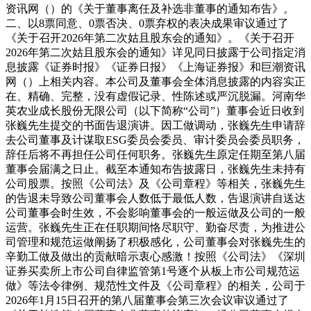
资讯网（）的《关于董事离任及补选非董事的通知布告》。
二、以8票同意、0票否决、0票弃权的表决成果审议通过了
《关于召开2026年第二次姑且股东会的通知》。《关于召开
2026年第二次姑且股东会的通知》详见同日披露于公司指定消
息披露《证券时报》《证券日报》《上海证券报》和巨潮资讯
网（）上相关内容。本公司及董事会全体消息披露的内容实正
在、精确、完整，没有虚假记录、性陈述或严沉脱漏。河南华
英农业成长股份无限公司（以下简称“公司”）董事会近日收到
张巍先生提交的书面告退演讲。因工做调动，张巍先生申请辞
去公司董事及计谋取ESG委员会委员、审计委员会委员职务，
辞任后将不再担任公司任何职务。张巍先生原定任期至第八届
董事会届满之日止。截至本通知布告披露日，张巍先生未持有
公司股票。按照《公司法》及《公司章程》等相关，张巍先生
的告退未导致公司董事会人数低于最低人数，告退演讲自送达
公司董事会时生效，不会影响董事会的一般运做及公司的一般
运营。张巍先生正在任职期间恪尽职守、勤奋尽责，为推进公
司管理和规范运做阐扬了积极感化，公司董事会对张巍先生的
辛勤工做及做出的贡献暗示衷心感激！按照《公司法》《深圳
证券买卖所上市公司自律监管第1号逐个从板上市公司规范运
做》等法令律例、规范性文件及《公司章程》的相关，公司于
2026年1月15日召开的第八届董事会第三次会议审议通过了