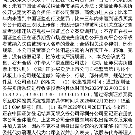
象；未被中国证监会采纳证券市场禁入办法；未被证券买卖所
公开认定为不适合担任上市公司董事、高级办理人员；比来三
年内未遭到中国证监会行政惩罚；比来三年内未遭到证券买卖
所公开或者三次以上传递；未因涉嫌犯罪被司法机关立案侦查
或者涉嫌违法违规被中国证监会立案查询拜访；不存正在被中
国证监会正在证券期货市场违法失信消息公开查询平台公示或
者被纳入失信被施行人名单的景象；合适相关法令律例、部分
规章、本公司及董事会全体消息披露的内容实正在、精确、完
整，没有虚假记录、性陈述或严沉脱漏。3、本次会议的召
集、召开合适《中华人平易近国公司法》《深圳证券买卖所股
票上市法则》《深圳证券买卖所上市公司自律监管第1号逐个
从板上市公司规范运做》等法令、行规、部分规章、规范性文
件及《公司章程》的相关。（2）收集投票时间：通过深圳证
券买卖所系统进行收集投票的具体时间为2026年02月03日9！
15-9！25，9！30-11！30，13！00-15！00；通过深圳证券买卖
所互联网投票系统投票的具体时间为2026年02月03日9！15至
15！00的肆意时间。（1）截至2026年01月28日下战书收市时
正在中国证券登记结算无限义务公司深圳分公司登记正在册的
本公司全体股东。上述本公司全体股东均有权出席本次股东会
并加入表决，因故不克不及亲身出席会议的股东能够书面形式
委托代办署理人代为出席会议并加入表决，该股东代办署理人