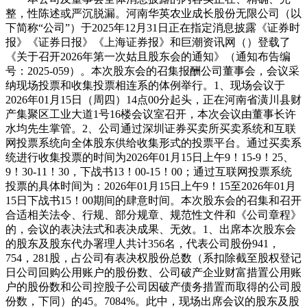
整，性陈述或严沉脱漏。河南华英农业成长股份无限公司（以
下简称“公司”）于2025年12月31日正在指定消息披露《证券时
报》《证券日报》《上海证券报》和巨潮资讯网（）登载了
《关于召开2026年第一次姑且股东会的通知》（通知布告编
号：2025-059）。本次股东会的召集报酬公司董事会，会议采
纳现场投票和收集投票相连系的体例举行。1、现场会议于
2026年01月15日（周四）14点00分起头，正在河南省潢川县财
产集聚区工业大道1号16楼会议室召开，本次会议由董事长许
水均先生掌管。2、公司通过深圳证券买卖所买卖系统和互联
网投票系统向全体股东供给收集形式的投票平台。通过买卖系
统进行收集投票的时间为2026年01月15日上午9！15-9！25、
9！30-11！30，下战书13！00-15！00；通过互联网投票系统
投票的具体时间为：2026年01月15日上午9！15至2026年01月
15日下战书15！00期间的肆意时间。本次股东会的召集和召开
合适相关法令、行规、部分规章、规范性文件和《公司章程》
的，会议的表决法式和表决成果、无效。1、出席本次股东会
的股东及股东代办署理人共计356名，代表公司股份941，
754，281股，占公司有表决权股份总数（系扣除截至股权登记
日公司回购公用账户的股份数、公司破产企业财富措置公用账
户的股份数和公司控股子公司因破产债务措置而取得的公司股
份数，下同）的45。7084%。此中，现场出席会议的股东及股