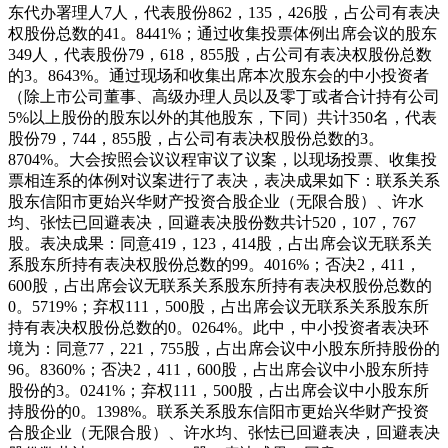
东代办署理人7人，代表股份862，135，426股，占公司有表决
权股份总数的41。8441%；通过收集投票体例出席会议的股东
349人，代表股份79，618，855股，占公司有表决权股份总数
的3。8643%。通过现场和收集出席本次股东会的中小投资者
（除上市公司董事、高级办理人员以及零丁或者合计持有公司
5%以上股份的股东以外的其他股东，下同）共计350名，代表
股份79，744，855股，占公司有表决权股份总数的3。
8704%。大会按照会议议程审议了议案，以现场投票、收集投
票相连系的体例对议案进行了表决，表决成果如下：联系关系
股东信阳市更始兴华财产投资合股企业（无限合股）、许水
均、张怯已回避表决，回避表决股份数共计520，107，767
股。表决成果：同意419，123，414股，占出席会议无联系关
系股东所持有表决权股份总数的99。4016%；否决2，411，
600股，占出席会议无联系关系股东所持有表决权股份总数的
0。5719%；弃权111，500股，占出席会议无联系关系股东所
持有表决权股份总数的0。0264%。此中，中小投资者表决环
境为：同意77，221，755股，占出席会议中小股东所持股份的
96。8360%；否决2，411，600股，占出席会议中小股东所持
股份的3。0241%；弃权111，500股，占出席会议中小股东所
持股份的0。1398%。联系关系股东信阳市更始兴华财产投资
合股企业（无限合股）、许水均、张怯已回避表决，回避表决