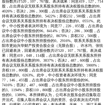
股份数共计520，107，767股。表决成果：同意419，127，714
股，占出席会议无联系关系股东所持有表决权股份总数的99。
4026%；否决2，286，300股，占出席会议无联系关系股东所
持有表决权股份总数的0。5422%；弃权232，500股，占出席
会议无联系关系股东所持有表决权股份总数的0。0551%。此
中，中小投资者表决环境为：同意77，226，055股，占出席会
议中小股东所持股份的96。8414%；否决2，286，300股，占
出席会议中小股东所持股份的2。8670%；弃权232，500股，
占出席会议中小股东所持股份的0。2916%。联系关系股东信
阳市更始兴华财产投资合股企业（无限合股）、许水均、张怯
已回避表决，回避表决股份数共计520，107，767股。表决成
果：同意419，048，114股，占出席会议无联系关系股东所持
有表决权股份总数的99。3837%；否决2，487，600股，占出
席会议无联系关系股东所持有表决权股份总数的0。5900%；
弃权110，800股，占出席会议无联系关系股东所持有表决权股
份总数的0。0263%。此中，中小投资者表决环境为：同意
77，146，455股，占出席会议中小股东所持股份的96。
7416%；否决2，487，600股，占出席会议中小股东所持股份
的3。1194%；弃权110，800股，占出席会议中小股东所持股
份的0。1389%。本所律师认为，公司本次股东会的召集取召
开法式、召集人取出席会议人员的资历、会议表决法式均符
律、行规和《公司章程》的；表决成果、无效。2、浙江天册