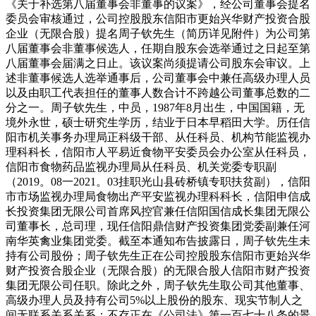
《关于补选第八届董事会非董事的议案》，经公司董事会提名
委员会审核通过，公司控股股东信阳市更始兴华财产投资合股
企业（无限合股）提名周子钦先生（简历详见附件）为公司第
八届董事会非董事候选人，任期自股东会选举通过之日起至第
八届董事会届满之日止。该议案尚须提请公司股东会审议。上
述非董事候选人选举通事后，公司董事会中兼任高级办理人员
以及由职工代表担任的董事人数合计不跨越公司董事总数的二
分之一。周子钦先生，中员，1987年8月出生，中国国籍，无
境外永世，硕士研究生学历，结业于日本早稻田大学。历任信
阳市机关事务办理局正科级干部、从任科员、机构节能监视办
理科科长，信阳市人平易近食物平安委员会办公室从任科员，
信阳市食物药品监视办理局从任科员、机关党委专职副
（2019。08一2021。03挂职光山县砖桥镇专职扶贫副），信阳
市市场监视办理局食物出产平安监视办理科科长，信阳申信成
长投资集团无限公司首席风控官兼任信阳国信成长集团无限公
司董事长，总司理，现任信阳鼎信财产投资集团党委副兼任河
南华英禽业集团党委。截至本通知布告披露日，周子钦先生未
持有公司股份；周子钦先生正在公司控股股东信阳市更始兴华
财产投资合股企业（无限合股）的无限合股人信阳市财产投资
集团无限公司任职。除此之外，周子钦先生取公司其他董事、
高级办理人员及持有公司5%以上股份的股东、现实节制人之
间无联系关系关系；不存正在《公司法》第一百七十八条的景