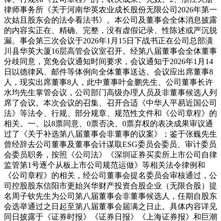
律师事务所《关于河南华英农业成长股份无限公司2026年第一
次姑且股东会的法令看法书》。本公司及董事会全体消息披露
的内容实正在、精确、完整，没有虚假记录、性陈述或严沉脱
漏。事会第三次会议于2026年1月15日下战书正在公司总部潢
川县华英大厦16层高管会议室召开。经第八届董事会全体董事
分歧同意，宽免会议通知时间要求，会议通知于2026年1月14
日以德律风、邮件等体例向全体董事送达。会议应出席董事8
人，现实出席董事8人，此中董事叶金鹏先生、公司董事长许
水均先生掌管会议，公司部门高级办理人员及非董事候选人列
席了会议。本次会议的召集、召开合适《中华人平易近国公司
法》等法令、行规、部分规章、规范性文件和《公司章程》的
相关。一、以8票同意、0票否决、0票弃权的表决成果审议通
过了《关于补选第八届董事会非董事的议案》；鉴于张巍先生
曾经辞去公司董事及董事会计谋取ESG委员会委员、审计委员
会委员职务，按照《公司法》《深圳证券买卖所上市公司自律
监管第1号逐个从板上市公司规范运做》等相关法令律例和
《公司章程》的相关，经公司董事会提名委员会审核通过，公
司控股股东信阳市更始兴华财产投资合股企业（无限合股）提
名周子钦先生为公司第八届董事会非董事候选人，任期自股东
会选举通过之日起至第八届董事会届满之日止。具体内容详见
同日披露于《证券时报》《证券日报》《上海证券报》和巨潮