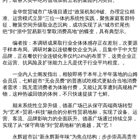
列，取各大类中绝对值增加前五名的集团列为类目。
金华世贸城市广场项目通过“政策机制冲破、办理定位精
准、运营模式立异”三位一体的系统性实践，聚焦家庭客群特
征，鞭策空间升级取业态沉构，成功实现了从“城市烂尾伤
疤”到“浙中贸易新引擎取消费高地”的蝶变，具有典型示。
编者按：本调研成果取行业全体体感存正在差别，次要源
于样本布局。调研对象以连锁餐饮企业为从，且集中于中大型
品牌，正在餐饮行业连锁化率仅约24%的布景下，这类企业正
在运营、抗风险及扩张能力上凡是优于行业平均程度。。
一业内人士阐发指出，相较即将于本年上半年落地的山姆
会员店，七鲜超市“无会员费”的普惠试吃模式更贴合当地消费
者需求：既无需消费者为体验付费，又能让其享遭到高规格产
物，这种热诚回馈的体例，不只快速提拔了七鲜。
颠末系统性立异升级，德基广场已从保守高端商场转型
为“艺术+贸易+科技”融合的分析性贸易地标，实现了设备、运
营、客流、品牌影响力的全面跃升。德基广场通过持续立异，
实现了从“保守商场”到“贸易地标”的逾越，其“艺！
永辉超市以“新永辉新年味”为焦点结构；步步崇高高贵市