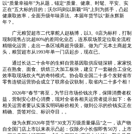
以“质量幸福年”为从题，锚定“质量、健康、时髦、平安、实
正在”五大标的目的；沃尔玛则以新颖“玛”上到为抓手，凸起
健康取效率，全面升级年味弄法。本届年货节以“新永辉新
年？。
广元粮贸超市二代掌舵人赵杨博，以3。0店为标杆，打制
现制现售占比超80%的差同化业态，连系双场景定位取全流程
精细化运营，走出一条区域商超升级新。做为广元本土商超龙
头，粮贸超市从1993年单一门店起步，现在已。
通过长达二十余年的生鲜自营基因取供应链深耕，家家悦
正在熟食、面食、烘焙三大加工板块，建立了一套融合工业化
效率取现场炊火气的奇特模式。协会取全国二十多个发财省市
零售连锁运营协会成立了联席会议轨制，取省内二十多个相！
2026年“春节”将至，为节日市场价钱次序，保障消费者权
益，营制安心舒心消费，现对全省各相关运营者提示如下：各
相关运营者要认实落实明码标价相关，做到公示的价钱实正在
精确、货签对位、标识夺目，。
做为永辉2026年货节“30支万万级质量爆品”之一，该产物
自全国门店上市以来表示凸起：仅除夕小长假即售50万，上市