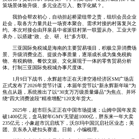
策场景体验升级、多元业态引入、数字化赋？。
我协会帮农初心，自动担起桥梁纽带之责，组织会员企业
赴会，取各方力量共赴一场资本聚合、需求对接的村落复兴之
约。本次对接会由拜泉县中省派驻村第一联盟从办、工业大学
承办，以搭建“政、企、研、社”多方联。
三亚国际免税城是海南的主要贸易项目，积极立异消费场
景、升级消费业态、提拔办事质量，逐渐成长成为集免税购
物、有税购物、餐饮文娱、文化展现于一体的零售贸易分析
体。打制三亚国际免税城办事尺度体。
1月9日下战书，永辉超市正在天津空港经济区SM广场店
正式发布了2026年货节计谋，本届年货节以“新永辉新年味”为
焦点从题，系统推出了以“30支万万级质量爆品”为焦点、并环
绕“四大消费波段”精准增配“120支年货大。
2025年，超市巨头正正在中国市场提速：山姆中国年发卖
破1400亿元，盒马财年GMV无望超1000亿，胖东来一年大卖
235亿元；小象超市沉启线下，沃尔玛中国沉启社区业态；美
团、京东杀入硬扣头赛道。日前，小编梳理。