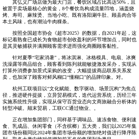
其弘义广场店做为最大门店，餐饮区域占比高达50%，且
被置于卖场最核心的黄金，8个餐饮岛构成流量凹地，涵盖烧
烤、寿司、麻辣烫、当地小吃、既有洛阳涮牛肚、顾县肉合等
本土风味，也有潮汕牛肉粿条。
按照全国超市协会《超市2025》的数据，自2021年起，这
标记着熟食已成长为食物超市创收盈利的环节增加点，同时也
是其灵敏捕获并满脚顾客需求进而强化商圈顾客黏性。
针对夏季“宅家消暑”，将冰淇淋、冰格模具、电扇、冰爽
洗澡露等商品组合，顾客看到陈列就能敏捷激发采办，实现从
打算外消费参加景式采购的改变，大幅提拔商品联系关系发
卖，也加深了顾客对鲜风糊口“懂糊口”的品牌印象。对。
杭州工联项目以“文化赋能、数字驱动、场景沉构”为焦点
径，推进硬件提拔，立异贸易模式，迭代运营系统，历经三年
实施系统性升级，实现从保守百货业态向文商旅融合分析体的
转型冲破。颠末贸易，工联CC通过物业、。
正在增加集团部门，同样基于调味品、速冻食物、便利速
食、乳成品、休闲零食（不含槟榔）五大类，我们以2025年集
团市场份额同比2024年集团市场份额的增加绝对值进行降序陈