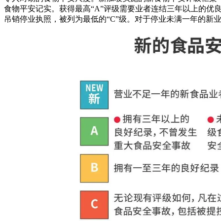
食物平安记实。获得最高“A”评级需要业者连结三年以上的优
吊销停业执照，被列为最低的“C”级。对于停业未满一年的新业者