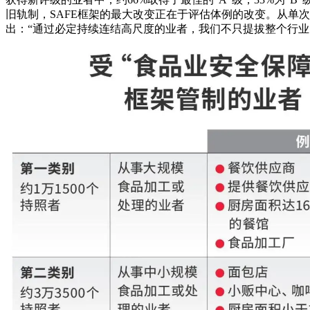
旧轨制，SAFE框架的最大改变正在于评估体例的改变。从单
出：“通过必定持续连结高尺度的业者，我们不只提拔整个行业