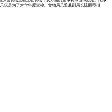
不只仅是为了对付年度查抄。食物局总监兼副局长陈丽琴指