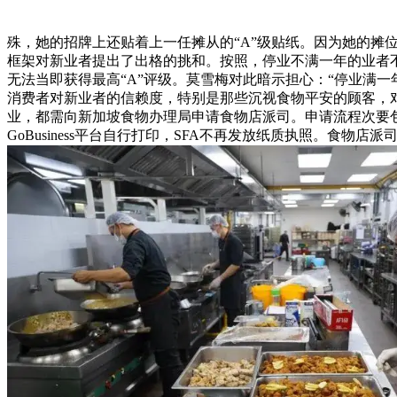
殊，她的招牌上还贴着上一任摊从的“A”级贴纸。因为她的摊位
框架对新业者提出了出格的挑和。按照，停业不满一年的业者不
无法当即获得最高“A”评级。莫雪梅对此暗示担心：“停业满
消费者对新业者的信赖度，特别是那些沉视食物平安的顾客，
业，都需向新加坡食物办理局申请食物店派司。申请流程次要包
GoBusiness平台自行打印，SFA不再发放纸质执照。食物店