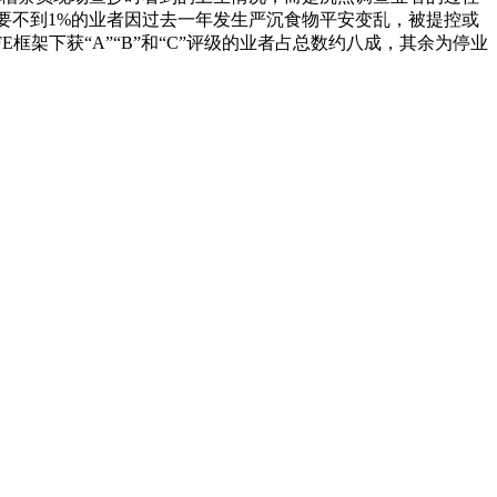
只要不到1%的业者因过去一年发生严沉食物平安变乱，被提控或
框架下获“A”“B”和“C”评级的业者占总数约八成，其余为停业