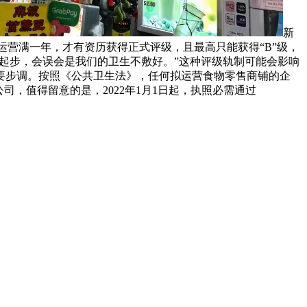
新
运营满一年，才有资历获得正式评级，且最高只能获得“B”级，
刚起步，会误会是我们的卫生不敷好。”这种评级轨制可能会影响
要步调。按照《公共卫生法》，任何拟运营食物零售商铺的企
，值得留意的是，2022年1月1日起，执照必需通过