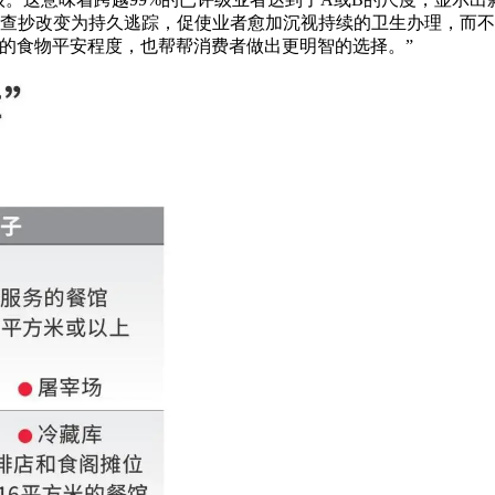
次查抄改变为持久逃踪，促使业者愈加沉视持续的卫生办理，而
的食物平安程度，也帮帮消费者做出更明智的选择。”