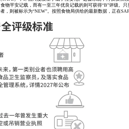
良食物平安记载，而有一至三年优良记载的则可获得“B”评级。
，则被标示为“NEW”。按照食物局供给的最新数据，正在SAFE