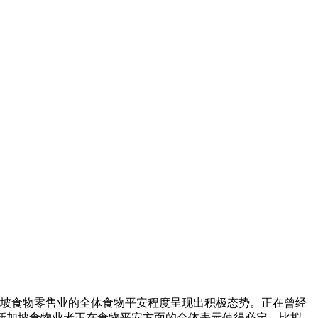
坡食物零售业的全体食物平安程度呈现出积极态势。正在曾经
示出新加坡食物业者正在食物平安方面的全体表示值得必定。比拟