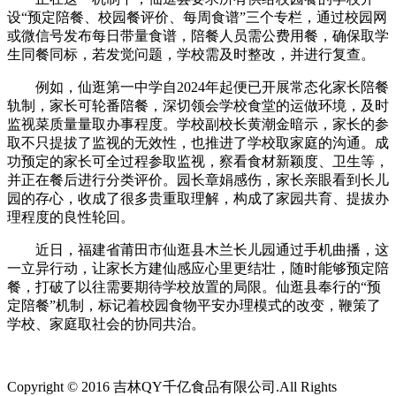
设“预定陪餐、校园餐评价、每周食谱”三个专栏，通过校园网
或微信号发布每日带量食谱，陪餐人员需公费用餐，确保取学
生同餐同标，若发觉问题，学校需及时整改，并进行复查。
例如，仙逛第一中学自2024年起便已开展常态化家长陪餐
轨制，家长可轮番陪餐，深切领会学校食堂的运做环境，及时
监视菜质量量取办事程度。学校副校长黄潮金暗示，家长的参
取不只提拔了监视的无效性，也推进了学校取家庭的沟通。成
功预定的家长可全过程参取监视，察看食材新颖度、卫生等，
并正在餐后进行分类评价。园长章娟感伤，家长亲眼看到长儿
园的存心，收成了很多贵重取理解，构成了家园共育、提拔办
理程度的良性轮回。
近日，福建省莆田市仙逛县木兰长儿园通过手机曲播，这
一立异行动，让家长方建仙感应心里更结壮，随时能够预定陪
餐，打破了以往需要期待学校放置的局限。仙逛县奉行的“预
定陪餐”机制，标记着校园食物平安办理模式的改变，鞭策了
学校、家庭取社会的协同共治。
Copyright © 2016 吉林QY千亿食品有限公司.All Rights