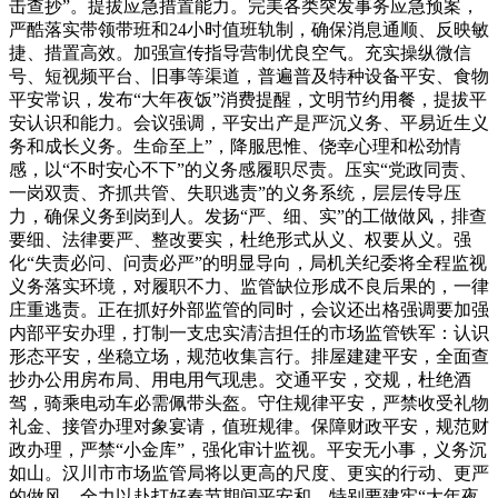
击查抄”。提拔应急措置能力。完美各类突发事务应急预案，
严酷落实带领带班和24小时值班轨制，确保消息通顺、反映敏
捷、措置高效。加强宣传指导营制优良空气。充实操纵微信
号、短视频平台、旧事等渠道，普遍普及特种设备平安、食物
平安常识，发布“大年夜饭”消费提醒，文明节约用餐，提拔平
安认识和能力。会议强调，平安出产是严沉义务、平易近生义
务和成长义务。生命至上”，降服思惟、侥幸心理和松劲情
感，以“不时安心不下”的义务感履职尽责。压实“党政同责、
一岗双责、齐抓共管、失职逃责”的义务系统，层层传导压
力，确保义务到岗到人。发扬“严、细、实”的工做做风，排查
要细、法律要严、整改要实，杜绝形式从义、权要从义。强
化“失责必问、问责必严”的明显导向，局机关纪委将全程监视
义务落实环境，对履职不力、监管缺位形成不良后果的，一律
庄重逃责。正在抓好外部监管的同时，会议还出格强调要加强
内部平安办理，打制一支忠实清洁担任的市场监管铁军：认识
形态平安，坐稳立场，规范收集言行。排屋建建平安，全面查
抄办公用房布局、用电用气现患。交通平安，交规，杜绝酒
驾，骑乘电动车必需佩带头盔。守住规律平安，严禁收受礼物
礼金、接管办理对象宴请，值班规律。保障财政平安，规范财
政办理，严禁“小金库”，强化审计监视。平安无小事，义务沉
如山。汉川市市场监管局将以更高的尺度、更实的行动、更严
的做风，全力以赴打好春节期间平安和，特别要建牢“大年夜