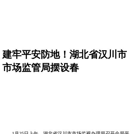
建牢平安防地！湖北省汉川市
市场监管局摆设春
1月25日上午，湖北省汉川市市场监视办理局召开全局平