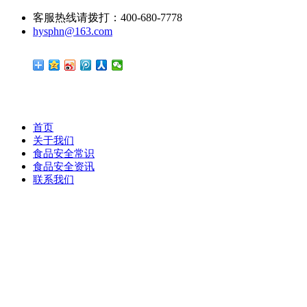
客服热线请拨打：400-680-7778
hysphn@163.com
首页
关于我们
食品安全常识
食品安全资讯
联系我们