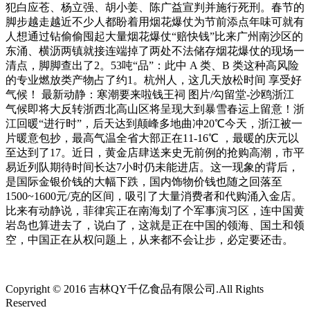
犯白应苍、杨立强、胡小姜、陈广益宣判并施行死刑。春节的
脚步越走越近不少人都盼着用烟花爆仗为节前添点年味可就有
人想通过钻偷偷囤起大量烟花爆仗“赔快钱”比来广州南沙区的
东涌、横沥两镇就接连端掉了两处不法储存烟花爆仗的现场一
清点，脚脚查出了2。53吨“品”：此中 A 类、B 类这种高风险
的专业燃放类产物占了约1。杭州人，这几天放松时间 享受好
气候！ 最新动静：寒潮要来啦钱王祠 图片/勾留堂-沙鸥浙江
气候即将大反转浙西北高山区将呈现大到暴雪春运上留意！浙
江回暖“进行时”，后天达到颠峰多地曲冲20℃今天，浙江被一
片暖意包抄，最高气温全省大部正在11-16℃ ，最暖的庆元以
至达到了17。近日，黄金店肆送来史无前例的抢购高潮，市平
易近列队期待时间长达7小时仍未能进店。这一现象的背后，
是国际金银价钱的大幅下跌，国内饰物价钱也随之回落至
1500~1600元/克的区间，吸引了大量消费者和代购涌入金店。
比来有动静说，菲律宾正在南海划了个军事演习区，连中国黄
岩岛也算进去了，说白了，这就是正在中国的领海、国土和领
空，中国正在从权问题上，从来都不会让步，必定要还击。
Copyright © 2016 吉林QY千亿食品有限公司.All Rights
Reserved