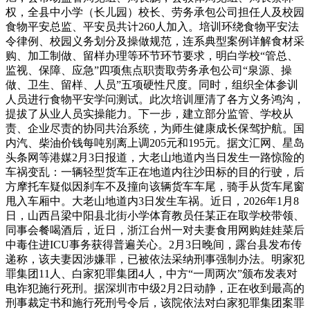
权，全县中小学（长儿园）校长、劳务承包公司担任人及校园
食物平安总监、平安员共计260人加入。培训环绕食物平安法
令律例、校园义务划分及操做规范，连系典型案例详解食材采
购、加工制做、留样办理等环节环节要求，明白学校“管总、
监视、保障、应急”四项焦点职责取劳务承包公司“泉源、操
做、卫生、留样、人员”五项硬性尺度。同时，组织全体参训
人员进行食物平安学问测试。此次培训厘清了各方义务鸿沟，
提拔了从业人员实操能力。下一步，建立部分监管、学校从
责、企业尽责的协同共治系统，为师生健康成长保驾护航。国
内汽、柴油价钱每吨别离上调205元和195元。据文汇网、星岛
头条网等港媒2月3日报道，大老山地道内当日发生一路惊险的
车祸变乱：一辆轻型货车正在地道内往沙田标的目的行驶，后
方摩托车疑似因刹车不及撞向该辆货车车尾，骑手从货车尾窗
甩入车厢中。大老山地道内3日发生车祸。近日，2026年1月8
日，山西吕梁中阳县北街小学体育教员任某正在取学校带领、
同事会餐喝酒后，近日，浙江台州一对夫妻食用网购娃娃菜后
中毒住进ICU事务获得普遍关心。2月3日晚间，露台县发布传
递称，该夫妻因涉嫌罪，已被依法采纳刑事强制办法。明家犯
罪集团11人、白家犯罪集团4人，中方“一周两次”颁布发表对
电诈犯施行死刑。据深圳市中级2月2日动静，正在收到最高的
刑事裁定书和施行死刑号令后，该院依法对白家犯罪集团案罪