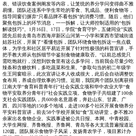
表、错误饮食案例阐发等内容，让笼统的养分学问变得曲不雅
易懂。团队还连系中学生常吃的零食、乳成品、便利食物等，
指导同窗们摒弃“只看品牌不看包拆”的消费习惯。随后，他们
聚焦包拆上的环节消息，一一拆解，让大师控制适用的“包拆
解读技巧”。1月16日、17日，学院“食育守护，五健同业”实践
团先后前去青岛市西海岸新区山河第一小学和莱西市望城街道
姑苏社区，开展了“看懂包拆，团队环绕食物包拆这一焦点载
体，为学生和社区居平易近开展了针对性极强的科普宣讲，手
把手教大师从包拆细节中鉴别食物健康取否。“以前总感觉只
需吃饱就行，没想到饮食里有这么多学问，当前我会尽量少吃
辣条和含糖饮料，多吃蔬菜和生果。”参取勾当的初二年级学
生王同窗暗示，此次宣讲让本人收成很大，此后会自动调整饮
食布局，养成合理炊事的习惯。近期，我院两个团队别离获得
江南大学“食育科普青年行”社会实践立项和华中农业大学“食
物平安取养分青年行”社会实践立项。食物学子共组建了100余
支社会实践团队，共600余名意愿者，奔赴山东、甘肃、广
西、四川等地的150多个地域，走进100多个社区开展食物养分
平安科普宣讲，前去58个学校开展知“食”互动讲堂，参不雅20
余家出名食物企业。实践事迹被公共日报、本网、中青校园、
大学生网报、齐鲁晚报、齐鲁网、青岛等各大支流普遍报道近
120篇。团队展示食物学子风采，发扬青农学子，项目累计办