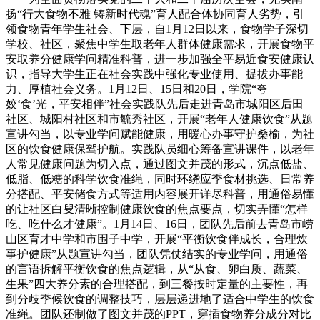
扬“行大食物不雅 铸新时代魂”育人配合体协同育人劣势，引
领食物青年学生社会、下层，自1月12日以来，食物学子深切
学校、社区，聚焦中学生取老年人群体健康需求，开展食物平
安取养分健康学问精准科普，进一步加强全平易近食安健康认
识，指导大学生正在社会实践中强化专业使用、提拔办事能
力、厚植社会义务。1月12日、15日和20日，学院“夸
姣‘食’光，平安相伴”社会实践队先后走进青岛市城阳区后田
社区、城阳村社区和市毓秀社区，开展“老年人健康饮食”从题
宣讲勾当，以专业学问赋能健康，用暖心办事守护桑榆，为社
区的饮食健康保驾护航。实践队员细心筹备宣讲课件，以老年
人常见健康问题为切入点，通过图文并茂的形式，沉点低盐、
低脂、低糖的科学饮食准绳，同时环绕应季食材挑选、日常养
分搭配、平安储食方式等适用内容展开详尽科普，用通俗易懂
的让社区白叟清晰控制健康饮食的焦点要点，切实弄懂“怎样
吃、吃什么才健康”。1月14日、16日，团队先后前去青岛市崂
山区育才中学和市围子中学，开展“平衡饮食伴成长，合理炊
事护健康”从题宣讲勾当，团队凭仗结实的专业学问，用通俗
的言语拆解平衡饮食的焦点逻辑，从“从食、卵白质、蔬菜、
生果”四大养分素的合理搭配，到三餐按时定量的主要性，再
到分歧季候饮食的调整技巧，层层递进地了适合中学生的饮食
准绳。团队还制做了图文并茂的PPT，穿插食物养分成分对比