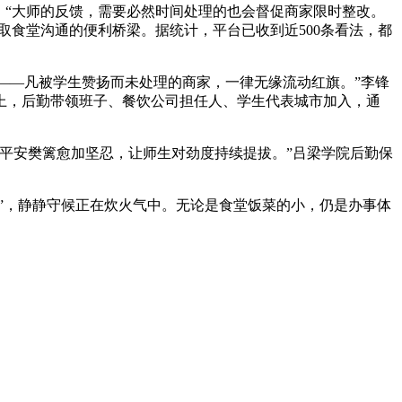
“大师的反馈，需要必然时间处理的也会督促商家限时整改。
取食堂沟通的便利桥梁。据统计，平台已收到近500条看法，都
——凡被学生赞扬而未处理的商家，一律无缘流动红旗。”李锋
上，后勤带领班子、餐饮公司担任人、学生代表城市加入，通
平安樊篱愈加坚忍，让师生对劲度持续提拔。”吕梁学院后勤保
”，静静守候正在炊火气中。无论是食堂饭菜的小，仍是办事体