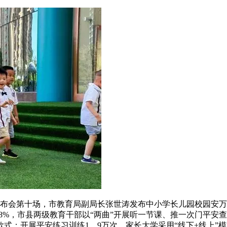
发布会第十场，市教育局副局长张世涛发布中小学长儿园校园安万
18%，市县两级教育干部以“两曲”开展听一节课、推一次门平安查
式；开展平安练习训练1。9万次，家长大学采用“线下+线上”