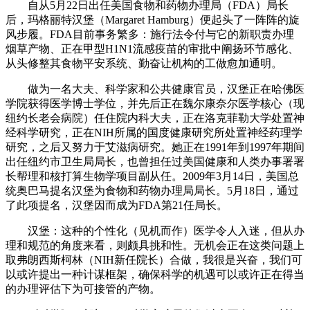
自从5月22日出任美国食物和药物办理局（FDA）局长
后，玛格丽特汉堡（Margaret Hamburg）便起头了一阵阵的旋
风步履。FDA目前事务繁多：施行法令付与它的新职责办理
烟草产物、正在甲型H1N1流感疫苗的审批中阐扬环节感化、
从头修整其食物平安系统、勤奋让机构的工做愈加通明。
做为一名大夫、科学家和公共健康官员，汉堡正在哈佛医
学院获得医学博士学位，并先后正在魏尔康奈尔医学核心（现
纽约长老会病院）任住院内科大夫，正在洛克菲勒大学处置神
经科学研究，正在NIH所属的国度健康研究所处置神经药理学
研究，之后又努力于艾滋病研究。她正在1991年到1997年期间
出任纽约市卫生局局长，也曾担任过美国健康和人类办事署署
长帮理和核打算生物学项目副从任。2009年3月14日，美国总
统奥巴马提名汉堡为食物和药物办理局局长。5月18日，通过
了此项提名，汉堡因而成为FDA第21任局长。
汉堡：这种的个性化（见机而作）医学令人入迷，但从办
理和规范的角度来看，则颇具挑和性。无机会正在这类问题上
取弗朗西斯柯林（NIH新任院长）合做，我很是兴奋，我们可
以或许提出一种计谋框架，确保科学的机遇可以或许正在得当
的办理评估下为可接管的产物。