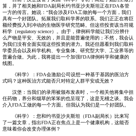
算，并了相关她和FDA副局长约书亚沙夫斯坦正在FDA各管
一方的传言。她说：“我会涉及FDA工做的每一个方面，我们
具有一个好团队。拓展我们取科学界的联系。我们正正在将巨
额经费投入到冲动的生物医学研究范畴。但这些投资该当符规
科学（regulatory science）。由于，律例科学能让我们分辨什
么产物是平安、无效的，并且是能普遍使用的；不然，我会认
为我们没有全面实现这些投资的潜力。我还但愿看到我们取科
学委员会以及科学机构、专业集体、研究型大学、工业界等的
普遍合做。为此，我将提出一个加强FDA律例科学和健康的
线图。
《科学》：FDA会激励公司设想一种基于基因的医治方
式吗？这种医治方式能否只对特定人群平安或无效？
汉堡：当我们的录用被颁布发表时，一个相关他将集中担
任药物，养分和烟草的笨笨的也呈现了，这是无稽之谈。我会
介入FDA工做的每一个方面。但我认为我们是一个好团队。
《科学》：您和约书亚沙夫斯坦（FDA副局长）比来写
了一篇文章，指出FDA正在焦点上是一个健康机构，这能否
意味着你会改变办理体例？