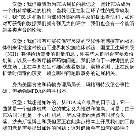
汉堡：我但愿我做为FDA局长的标记之一是让FDA成为
一个由科学驱动的机构，当我们正在制定环节性的规章轨制
时，我们欢送和激励内部和外部的科学家们提出看法和，如许
对可获得的数据我们就有强无力的评估，我们也会有一个能听
到各类声音的论坛。
汉堡：我们很有可能按保守尺度的季候性流感疫苗的核准
体例来审批这种疫苗工业界将实施临床试验；国度卫生研究院
（NIH）将供给所需要的剂量消息，即某些人群能否需要双份
剂量，以及一些医疗辅帮药物问题。我们倾向于一种矫捷的反
映立场，正在事务发生时细心查看数据、实施监测，正在疾病
扩散时病毒的演变，领会哪些问题取事务的进展相关。
身为美国食物和药物办理局局长，玛格丽特汉堡公事忙
碌，但她强调FDA的科学根本。
汉堡：我想是如许的。从FDA成立最后的日子起，它一
曲就是一个健康机构，它的被定义为推进和健康。可是，由于
FDA同时也是一个办理机构，所以健康的焦点有时就会失
落。沙夫斯坦博士和我但愿正在此焦点根本上开展我们的工做
我们老是需要提出如许的问题：这对健康会有如何的影响？