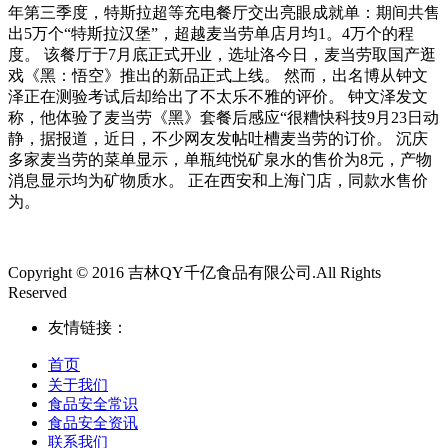
年第三季度，特斯拉超等充电餐厅交出亮眼成就单：期间共售
出5万个“特斯拉汉堡”，超越麦当劳单店月均1。4万个的程
度。 该餐厅于7月底正式开业，选址洛今日，麦当劳取国产逛
戏《黑：悟空》推出的新品正式上线。 然而，出名博从钟文
泽正在测验考试后却给出了不太乐不雅的评价。 钟文泽发文
称，他体验了麦当劳《黑》套餐后感应“很糟快科技9月23日动
静，据报道，近日，不少网友发帖吐槽麦当劳的订价。 沉庆
多家麦当劳的菜单显示，单瓶纯悦矿泉水的售价为8元，产物
消息显示均为矿物质水。 正在西安和上海门店，同款水售价
为。
Copyright © 2016 吉林QY千亿食品有限公司.All Rights
Reserved
友情链接：
首页
关于我们
食品安全常识
食品安全资讯
联系我们