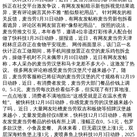
拆正在社交平台激发争议，有网友发帖暗示新包拆视觉结果诡
异，更有评论婉言其外不雅 “酷似祭祀用品”。 针对网友的相
关反馈，麦当劳1月31日动静，有网友发帖称麦当劳新包拆看
着诡异，评论区有网友留言称“像祭祀用品”。 按照的说法，
麦当劳推文引见，本年春节，邀请4位非遗灯彩传承人配合创
做了快科技1月26日动静，据报道，近日，有网友麦当劳天津
程林庄店存正在食物平安现患。 网传画面显示，该门店一名
伙计正在工做期间，将手机间接放置正在空的麦乐鸡包拆盒
内，操做手机时不只未佩带1月10日动静，近日有网友发帖
称，本人采办的麦当劳汉堡和马卡龙差不多大小，这激发了热
议。 很多网友评论称感受麦当劳汉堡尺寸越来越小了。随
后，麦当劳客服称已将征询的麦当劳汉堡的尺寸规格有12月19
日动静，近日，有消费者发觉，麦当劳大部门餐品价钱上调
0。5-1元。麦当劳每次跌价看似不多，但实现了有打算地涨、
一点点地涨，消费者不满地指出“这感受就是正在温水煮青
蛙”。 被快科技12月16日动静，你感觉麦当劳的汉堡越来越小
了吗， 近日，大量网友吐槽麦当劳双吉和板烧等招牌汉堡越
来越小，丈量发觉曲径仅8厘米，快科技12月15日动静，有网
友发觉麦当劳餐品的价钱有所上调，涨幅正在0。5-1元，包罗
多款汉堡、小食及套餐。 具体来看，巨无霸汉堡上涨1元，双
层深海鳕鱼堡上涨1元，麦喷鼻鱼上快科技10月3日动静，2025