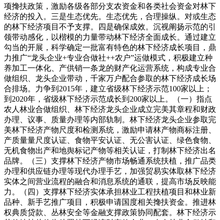
项搀扶政策，激励各级各部分支农资金和各类社会资金对林下
经济的投入。三是生态优先。生态优先，合理操纵。对或生态
的林下经济项目不予支撑。四是确保成效。沉视阐扬示范的引
领带动感化，以楷模的力量带动林下经济全面成长。通过建立
勾当的开展，科学确定一批富有特色的林下经济成长项目，鼎
力推广“龙头企业+专业合做社++农户”运做模式，积极建立种
养加工一体化、产供销一条龙的财产化运营系统，构成专业合
做组织、龙头企业带动，千家万户配合参取的林下经济成长场
合排场。力争到2015年，建立省级林下经济示范100家以上；
到2020年，省级林下经济示范成长到200家以上。（一）指点
农人林业合做组织、林下经济龙头企业成立完美其章程和财政
办理、议事、质量办理等内部轨制。林下经济龙头企业参取完
美林下经济产物尺度和检测系统，激励申请林产物商标注册、
产质量量尺度认证、食物平安认证、无公害认证、绿色食物、
无机食物出产和地舆标记产物等相关认证，打制林下经济出名
品牌。（三）支撑林下经济产物市场畅通系统扶植，推广品类
办理和供应链办理等现代办理手艺，加强贸易实体取林下经济
实体之间营业流程的融合和消息系统的通联，提高市场反映能
力。（四）支撑林下经济实体承担林业工程扶植项目和林业新
品种、新手艺推广项目，积极申请国度相关搀扶资金。推进林
权典质贷款、丛林安全等金融支撑政策协同配套。林下经济示