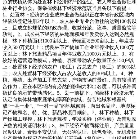
范的扶植从体为处置林下经济财产的企业、农人林业合做社和
林业行业协会。保举省级林下经济示范该当具备以下前提：
1、处置林下经济的企业或林业合做组织正在本省行政区域内
经依法登记注册2年以上，农人林业专业合做社的达到100名以
上，且成立起规范的财政办理、收益分派、议事、质量监管等
轨制。2、成长林下经济的林地面积和年发卖收入达到必然规
模。林下种植面积1000亩以上、养殖面积500亩以上，年发卖
收入500万元以上；优良林下产物加工企业年停业收入1000万
元以上；林下旅逛精品项目年停业收入1000万元以上。3、有
较好的运营运做模式，种植、养殖带动农户数量正在150户以
上；处置林下经济的农户（职工）占总农户（职工）的60%以
上；农人处置林下经济收入占农人总收入的30%以上。4、种
植、养殖、出产加工手艺先辈，产物市场前景好，具有较强的
合作力，正在本区域内有必然的影响力和出名度，可以或许阐
扬优良的示范带动感化。5、划一前提下，省级林下经济示范
认定向集体林地家庭承包率高的地域、贫苦地域和根基构
成“一县一业”、“一村一品”的地域倾斜，向出名品牌、地舆标
记产物和名、特、优、新品种项目倾斜。7、林下种植、林下
产物加工规模，林下旅逛规模，年发卖额（停业额）及带动农
户数的相关证明材料；8、林下经济产物商标注册、产质量量
尺度认证、食物平安认证、无公害认证、绿色食物、无机食物
出产和地舆标记产物等相关认证证书（复印件）；申报材料需