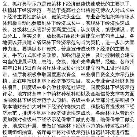
义。抓好典型示范是鞭策林下经济健康快速成长的主要抓手。
扶植林下经济示范，有益于提高社会出格是泛博农人对成长林
下经济主要性的认识，鞭策龙头企业、专业合做组织等市场从
体积极自动地参取到林下经济成长中，实现林下经济快速成
长。各级林业从管部分要高度注沉，认实研究，缜密摆设，明
白分工，落实义务，放松抓好组织开展建立示范勾当工做。各
地要以开展建立省级林下经济示范勾当为契机，进一步加大宣
传力度。要操纵多种形式，普遍宣传成长林下经济的主要意
义、手艺方式和相关政策。加强消息交换，及时控制领会建立
勾当的进展环境，总结、交换、推介先辈典型、经验。各市州
每年12月15日前向省厅林业成长处报送建立勾当工做环境演
讲。省厅将积极争取国度惠农资金、林业项目资金支撑示范扶
植，正在申报财务林下经济搀扶项目、农人专业合做社财务搀
扶项目、国度级林业合做社示范社评定、国度级林下经济示范
评定、地方财务林下中药材种植补助以及金融信贷支撑等方面
临省级林下经济示范予以倾斜。各级林业从管部分也要积极争
取本地财务加大对林下经济的搀扶力度，积极培育提拔林下经
济示范，推进本地林下经济健康快速成长。各级林业从管部分
要加强对省级林下经济示范保举工做的办理，确保保举工做公
允、地成功开展。要做好省级林下经济示范的运转监视办理，
按期组织抽查。省厅每年将对省级示范扶植运转环境进行监