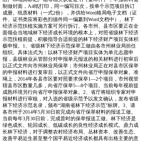
制做封面，A4纸打印，同一编写目次，按单个示范项目拆订
成册。纸质材料（一式2份），并供给Word格局电子文档（证
件、证书类应将彩色扫描件同一编纂到Word文档中）。林下
经济示范扶植实施方案可另行拆订。各市州、县市区要正在全
面领会当地域林下经济成长环境的根本上，对照省级林下经济
示范扶植前提，积极指导合适前提的林下经济财产项目实体积
极申报。1、省级林下经济示范保举工做由各市州林业局担任
组织。具体法式为：以林下经济财产项目实体为单元志愿申
报，县级林业从管部分对申报单元报送的相关材料进行初审后
以正式文件向市州林业局保举；市州林业局正在对县市区保举
的申报材料进行复审后，以正式文件向省厅申报保举对象。准
绳上，2014年各县市区要对照要求保举1—2个项目，市州视管
辖县市区数量几多，向省厅保举5—8个项目。当前每年视前提
成熟环境另行向省厅申报保举对象。2、省厅将组织专家对申
报材料进行审核，对入选的省级示范予以发文确认，发布省级
林下经济示范名录，颁布“湖南省林下经济示范”标牌。3、请
各市州于2014年5月30日前完成向省厅保举材料的报送工做。
当前每年3月30日前，完成昔时的保举报送工做。林下经济是
绿色成长、轮回成长、低碳成长的良性经济成长模式。鼎力成
长林下经济，对于调整农村经济布局、丛林资本、改善生态、
改善平易近生甚至整个国平易近经济成长都具有出格主要的意