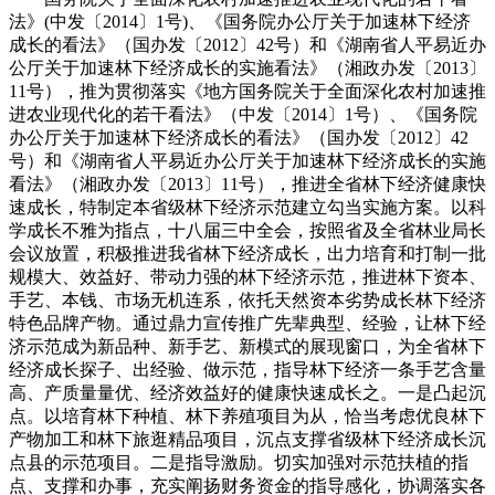
法》(中发〔2014〕1号)、《国务院办公厅关于加速林下经济
成长的看法》（国办发〔2012〕42号）和《湖南省人平易近办
公厅关于加速林下经济成长的实施看法》（湘政办发〔2013〕
11号），推为贯彻落实《地方国务院关于全面深化农村加速推
进农业现代化的若干看法》（中发〔2014〕1号）、《国务院
办公厅关于加速林下经济成长的看法》（国办发〔2012〕42
号）和《湖南省人平易近办公厅关于加速林下经济成长的实施
看法》（湘政办发〔2013〕11号），推进全省林下经济健康快
速成长，特制定本省级林下经济示范建立勾当实施方案。以科
学成长不雅为指点，十八届三中全会，按照省及全省林业局长
会议放置，积极推进我省林下经济成长，出力培育和打制一批
规模大、效益好、带动力强的林下经济示范，推进林下资本、
手艺、本钱、市场无机连系，依托天然资本劣势成长林下经济
特色品牌产物。通过鼎力宣传推广先辈典型、经验，让林下经
济示范成为新品种、新手艺、新模式的展现窗口，为全省林下
经济成长探子、出经验、做示范，指导林下经济一条手艺含量
高、产质量量优、经济效益好的健康快速成长之。一是凸起沉
点。以培育林下种植、林下养殖项目为从，恰当考虑优良林下
产物加工和林下旅逛精品项目，沉点支撑省级林下经济成长沉
点县的示范项目。二是指导激励。切实加强对示范扶植的指
点、支撑和办事，充实阐扬财务资金的指导感化，协调落实各