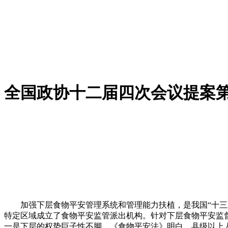
全国政协十二届四次会议提案第0
加强下层食物平安管理系统和管理能力扶植，是我国“十三五
特定区域成立了食物平安监管派出机构。针对下层食物平安监
一是下层的权势巨子性不脚。《食物平安法》明白，县级以上