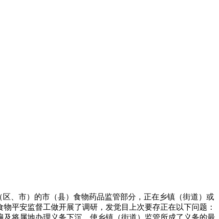
（区、市）的市（县）食物药品监管部分，正在乡镇（街道）或
食物平安监督工做开展了调研，发觉目上次要存正在以下问题：
遍及将属地办理义务下沉，使乡镇（街道）监管所成了义务的最