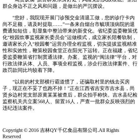
群众身边不正之风和问题，是做出的严沉摆设。
“您好，我院现开展门诊预交金清退工做，您的诊疗卡内
尚不足额，请及时提取……”一条来自烟台市毓璜顶病院的退
费通知短信，彰显集中整治带来的新变化。省纪委监委鞭策优
化“校园炊事监视家长委员会”运做模式，成立家长陪餐轨制，
邀请家长介入“校园餐”运营办理全程监视，切实提拔监视精准
性和实效性，鞭策校园食堂正在阳光下运转。正在福建，省纪
委监委鞭策省打制贯通法律、办案、监视的“闽法律”平台，对
行政法律从体、人员、事项全程监视，涉企行政法律案件、行
政罚款同比均较着下降。
“以前的村支部横行霸道惯了，还骗取村里的钱去买房
子，现正在不妥了也跑不掉！”正在江西省吉安市吉水县，尚
贤乡边村党支部原黄某某被查后，群众拍手称快。吉水县纪检
监察机关共立案568人、留置16人，严查一批群众反映强烈的
违纪违法案件。
Copyright © 2016 吉林QY千亿食品有限公司.All Rights
Reserved