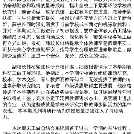
的辛勤勤奋和取得的显著成就，指出全校上下紧紧环绕学校成
长方针，连合协做，攻坚克难，正在教育讲授质量、教师步队
扶植、学生分析素养提拔、校园协调不变等方面均迈上了新台
阶。薛校长同时深刻阐发了当前学校成长面对的机缘取挑和，
并对下学期沉点工做进行了初步摆设，要求全体教人员工继续
连结昂扬斗志，聚焦内涵成长，深化教育，鞭策学校各项工做
再立异灿烂。最初，薛校长出格提示全体教师留意假期平安，
班从任关心学生假期平安，指导学生合理放置进修取歇息，做
到劳逸连系，渡过一个安然、充分、成心义的假期。
副校长韩桢聚焦科研兴校计谋，细致报告请示了本学期教
科研工做开展环境。他指出，本学期学校通过组织课题研究、
校本、学术交换、青年教师赛教等勾当，无效提拔了教师的专
业素养取研究能力，多项省、市级课题取得主要进展。他出格
传递了本学期教师正在各级各类讲授竞赛、优良课展现等勾当
中取得的丰盛，充实必定了泛博教师逃求杰出、克意朝上进步
的专业，认为这些成就是学校科研实力取教师步队活力的集中
表现。 本学期系列科研行动为讲授质量提拔注入了持续动
力。
本次期末工做总结会系统回首了过去一学期的奋斗过程，