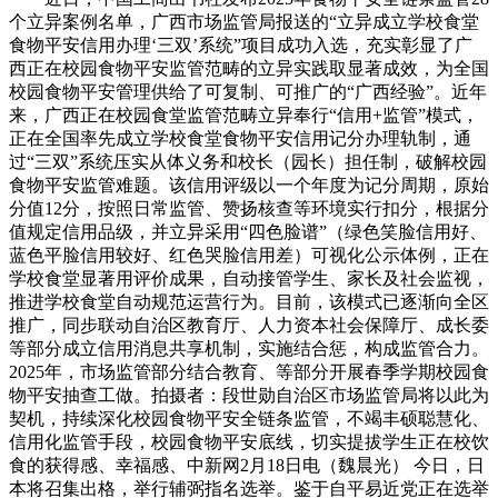
个立异案例名单，广西市场监管局报送的“立异成立学校食堂
食物平安信用办理‘三双’系统”项目成功入选，充实彰显了广
西正在校园食物平安监管范畴的立异实践取显著成效，为全国
校园食物平安管理供给了可复制、可推广的“广西经验”。近年
来，广西正在校园食堂监管范畴立异奉行“信用+监管”模式，
正在全国率先成立学校食堂食物平安信用记分办理轨制，通
过“三双”系统压实从体义务和校长（园长）担任制，破解校园
食物平安监管难题。该信用评级以一个年度为记分周期，原始
分值12分，按照日常监管、赞扬核查等环境实行扣分，根据分
值规定信用品级，并立异采用“四色脸谱”（绿色笑脸信用好、
蓝色平脸信用较好、红色哭脸信用差）可视化公示体例，正在
学校食堂显著用评价成果，自动接管学生、家长及社会监视，
推进学校食堂自动规范运营行为。目前，该模式已逐渐向全区
推广，同步联动自治区教育厅、人力资本社会保障厅、成长委
等部分成立信用消息共享机制，实施结合惩，构成监管合力。
2025年，市场监管部分结合教育、等部分开展春季学期校园食
物平安抽查工做。拍摄者：段世勋自治区市场监管局将以此为
契机，持续深化校园食物平安全链条监管，不竭丰硕聪慧化、
信用化监管手段，校园食物平安底线，切实提拔学生正在校饮
食的获得感、幸福感、中新网2月18日电（魏晨光） 今日，日
本将召集出格，举行辅弼指名选举。鉴于自平易近党正在选举