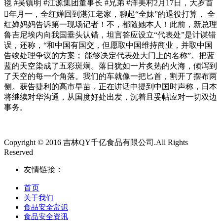
毯 #吴镇明 #江源集团董事长 #兄弟 #洋美村2月17日，大岁首
年月一，全红婵回到湛江老家，聊起“全妹”的退役打算， 全
红婵妈妈告诉第一现场记者！不，都随她本人！此前，新总理
鲁吉尼埃内向我国垂头认错，坦言答应设立“代表处”是计谋错
误，还称，“和中国有国交，但愿取中国维持商业，并取中国
告竣处理争议的方案； 能够决定代表处大门上的名称”。把蓝
蓝的天空染成了五彩斑斓。落日犹如一片炙热的火海，倾泻到
了天空的每一个角落。我们的车就像一把匕首，割开了摆布两
侧。获告捷利的高市早苗，正在讲话中提到中国时声称，日本
将继续对华沟通，从国度好处出发，沉着且妥帖应对一切双边
事务。
Copyright © 2016 吉林QY千亿食品有限公司.All Rights
Reserved
友情链接：
首页
关于我们
食品安全常识
食品安全资讯