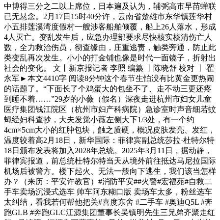
中博得三分之二以上席位，日本遍及认为，辅弼高市早苗蝉联
已无悬念。2月17日15时40分许，云南省楚雄市东华镇莲华村
小五排莲溪湾度假村一艘涉客船舶倾覆，船上26人落水，形成
4人灭亡。变乱发生后，应急办理部要求尽快核实核清伤亡人
数，全力救治伤员，彻查缘由，庄重逃责，触类旁通，防止此
类变乱再次发生。小小的打金铺也像是时代一面镜子，折射出
社会的变化。 文丨新京报记者 李照 编纂 丨陈晓舒 校对 丨 翟
永军►本文4410字 阅读8分钟这个春节生怕没有比黄金更热闹
的话题了。“下面长了个鸡蛋大的包坐不了、走不动三更还疼
到睡不着……”29岁的小薇（假名）深夜走进杭州市妇女儿童
医疗集团钱江院区（杭州市妇产科病院）急诊室时声音细若蚊
蝇经妇科查抄，大夫发觉小薇左侧大下1/3处，有一个约
4cm×5cm大小的红肿包块，触之质硬，概况皮肤发亮、发红，
温度较着高2月18日，新华国际：菲律宾副总统莎拉·杜特尔特
18日颁布发表将加入2028年总统。2025年3月11日，据动静，
菲律宾报道，前总统杜特尔特当天从境外前往抵达马尼拉国际
机场后被警方。楼下起火、无法一般向下逃生，我们该当怎样
办？（来历：平安许教官）#消防平安##火警#宏福苑#自救二
手车卖场沉浸式选车 帅车阿东糊口版 卖场车太多，粉丝选车
太纠结，看我若何帮他把关#喜度东舍 #二手车 #奥迪Q5L #奔
跑GLB #奔跑GLC江源集团董事长吴镇明先生三兄弟齐聚走红