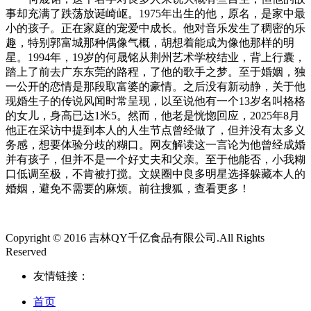
事却充满了跌荡放诞崎岖。1975年出生的他，原名，是家中最
小的孩子。正在家庭的宠爱中成长。他对音乐发生了稠密的乐
趣，特别郭富城那种偶像气概，胡想着能成为像他那样的明
星。1994年，19岁的何晟铭从荆州艺术学校结业，背上行囊，
踏上了前去广东东莞的路程，了他的歌手之梦。至于婚姻，独
一公开的恋情是那段取富婆的豪情。之后没有新动静，关于他
现婚生子的传说风闻时常呈现，以至说他有一个13岁名叫格格
的女儿，身高已达1米5。然而，他老是恍惚回应，2025年8月
他正在采访中提到本人的人生节点曾经做了，但并没有太多义
务感，想要体验分歧的糊口。网友解读这一言论为他曾经成婚
并有孩子，但并不是一个好丈夫和父亲。至于他能否，小我糊
口低调至极，不肯被打搅。文娱圈中良多明星选择躲藏本人的
婚姻，避免不需要的麻烦。前往搜狐，查看更多！
Copyright © 2016 吉林QY千亿食品有限公司.All Rights
Reserved
友情链接：
首页