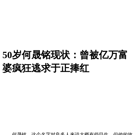
50岁何晟铭现状：曾被亿万富
婆疯狂逃求于正捧红
何晟铭，这个名字对良多人来说大概有些目生，但他的故