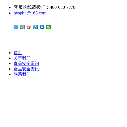
客服热线请拨打：400-680-7778
hysphn@163.com
首页
关于我们
食品安全常识
食品安全资讯
联系我们