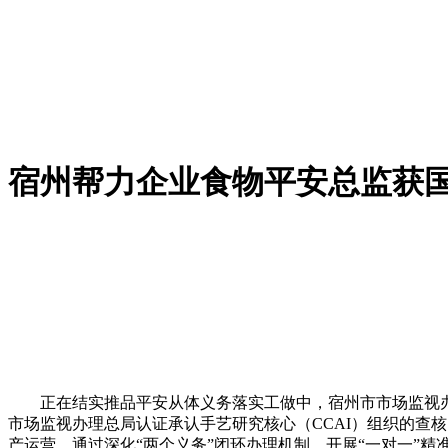
宿州帮力企业食物平安总监获
正在结实推品平安从体义务落实工做中，宿州市市场监视办
市场监视办理总局认证承认手艺研究核心（CCAI）组织的查
产运营。通过深化“两个义务”闭环办理机制、开展“一对一”