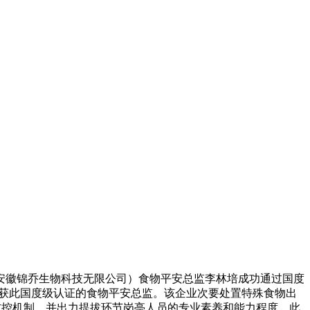
徽锦乔生物科技无限公司）食物平安总监李林培成功通过国度
位获此国度级认证的食物平安总监。该企业次要处置特殊食物出
险防控机制，并出力提拔环节岗亭人员的专业素养和能力程度。此