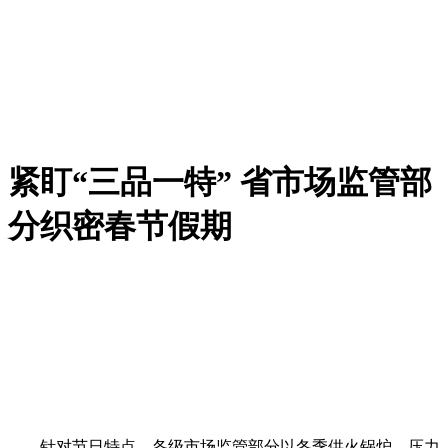
紧盯“三品一特” 省市场监管部
分织密春节假期
针对节日特点，各级市场监管部分以冬季供火锅炉、压力