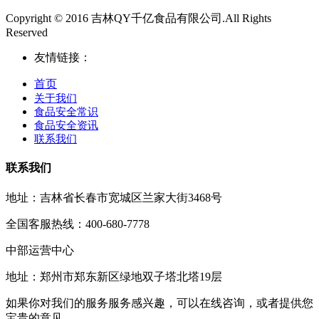
Copyright © 2016 吉林QY千亿食品有限公司.All Rights
Reserved
友情链接：
首页
关于我们
食品安全常识
食品安全资讯
联系我们
联系我们
地址：吉林省长春市宽城区兰家大街3468号
全国客服热线：400-680-7778
中部运营中心
地址：郑州市郑东新区绿地双子塔北塔19层
如果你对我们的服务服务感兴趣，可以在线咨询，或者提供您
宝贵的意见