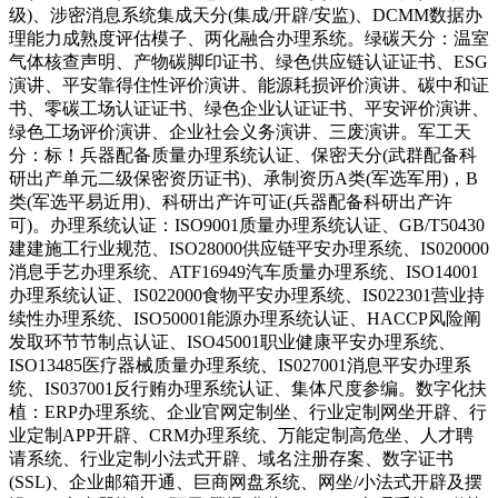
级)、涉密消息系统集成天分(集成/开辟/安监)、DCMM数据办
理能力成熟度评估模子、两化融合办理系统。绿碳天分：温室
气体核查声明、产物碳脚印证书、绿色供应链认证证书、ESG
演讲、平安靠得住性评价演讲、能源耗损评价演讲、碳中和证
书、零碳工场认证证书、绿色企业认证证书、平安评价演讲、
绿色工场评价演讲、企业社会义务演讲、三废演讲。军工天
分：标！兵器配备质量办理系统认证、保密天分(武群配备科
研出产单元二级保密资历证书)、承制资历A类(军选军用)，B
类(军选平易近用)、科研出产许可证(兵器配备科研出产许
可)。办理系统认证：ISO9001质量办理系统认证、GB/T50430
建建施工行业规范、ISO28000供应链平安办理系统、IS020000
消息手艺办理系统、ATF16949汽车质量办理系统、ISO14001
办理系统认证、IS022000食物平安办理系统、IS022301营业持
续性办理系统、ISO50001能源办理系统认证、HACCP风险阐
发取环节节制点认证、ISO45001职业健康平安办理系统、
ISO13485医疗器械质量办理系统、IS027001消息平安办理系
统、IS037001反行贿办理系统认证、集体尺度参编。数字化扶
植：ERP办理系统、企业官网定制坐、行业定制网坐开辟、行
业定制APP开辟、CRM办理系统、万能定制高危坐、人才聘
请系统、行业定制小法式开辟、域名注册存案、数字证书
(SSL)、企业邮箱开通、巨商网盘系统、网坐/小法式开辟及摆