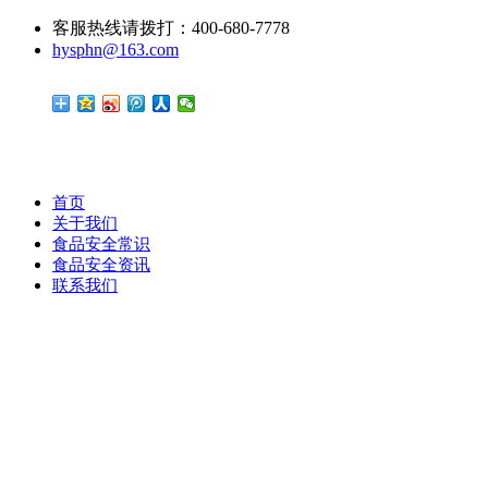
客服热线请拨打：400-680-7778
hysphn@163.com
首页
关于我们
食品安全常识
食品安全资讯
联系我们