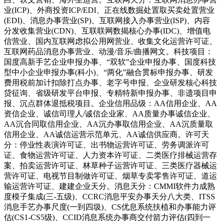
业(ICP)、外商投资ICP/EDI、正在线数掘处置取买卖处置营业
(EDI)、消息办事营业(SP)、互联网接入办事营业(ISP)、内容
分发收集营业(CDN)、互联联网数揭核心办事(IDC)、增值电
信营业、国内互联网虑拟公用网营业、收集文化运营许可证、
互联网药品消息办事营业、动漫/音乐/曲播网文。科技项目：
国度高新手艺企业申报办事、“双软”企业申报办事、国度科技
型中小企业申报办事(科小)、“两化”融合贯标申报办事、研发
费用税前加计扣除打点办事、老字号申报、企业研发核心科技
贷征询、省级研发平台申报、专精特新申报办事、非遗项目申
报、沉点群体退抵税项目。企业信用品级：AA信用企业、AA
资信企业、诚信司理人/诚信企业家、AA质量办事诚信企业、
AA沉合同取信用企业、AA沉办事取信用企业、AA沉质量取
信用企业、AA诚信运营示范单元、AA诚信供应商。许可天
分：停业性表演许可证、出书物运营许可证、劳务调派许可
证、食物运营许可证、人力资本许可证、二类医疗排械运营存
案、拍卖运营许可证、林草种子运营许可证、三类医疗器械运
营许可证、电视节目制做许可证、烟草专卖零售许可证、道运
输运营许可证、建建企业天分。消息天分：CMMI软件力成熟
度模子集成(三-五级)、CCRC消息平安办事天分八大类、ITSS
消息手艺办事尺度(一到四圾)、CS优息系统扶植和办事能力评
估(CS1-CS5级)、CCID消息系统办事商交付箭力评估(四到一