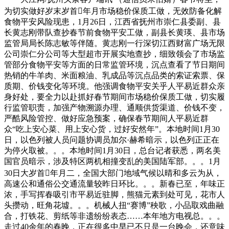
为切实做好岁末岁首年月市场稳价保质工做，无效防备化解
食物平安风险现患，1月26日，江西省抚州市崇仁县委副、县
长黄志刚带队查抄春节前食物平安工做，副县长黄瑛、县市场
监管局局长陈志敏等伴随。黄志刚一行深切江西财富广场无限
公司崇仁分公司等大型超市开展实地查抄，细致领会了市场监
管部分食物平安等方面的日常监管环境，沉点查看了节日期间
热销的牛羊肉、米面粮油、乳成品等沉点品类的索证索票、保
质期、价钱变化等环境。他强调食物平安关乎人平易近群众亲
身好处，要全力以赴抓好春节期间市场稳价保质工做，切实履
行监管职责，加强产物溯源办理、通顺供货渠道、价钱不变，
严酷风险管控、做好应急预案，确保春节期间人平易近群
众“吃上安心菜、用上安心货，过好安然年”。本地时间1月30
日，以色列被人员问题协调员加尔·赫希暗示，以色列正正在
为停火取被。。。本地时间1月30日，总台记者获悉，两名美
国官员暗示，涉及特区两机相撞变乱的美国陆军部。。。1月
30日大岁首年月二，全国大部门地域气候以晴和多云为从，
高速公和通俗公交通流量较昨日环比。。。新春已至，年味正
浓，手写挥春吸引市平易近驻脚，熊猫元素到处可见，花市人
头攒动，旺角花墟。。。机械人扭“赛博”秧歌，小品取戏曲融
合，打铁花、剪纸等非遗纷纷表态……本年地方电视总。。。
走过40余年的春晚，正在很多中早已不只是一台晚会，还意味