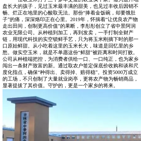
盘长大的孩子，见过玉米最丰满的甜美，也见过丰收后因销不
畅、烂正在地里的心酸取无法。那份“捧着金饭碗，却要饿肚
子”的痛，深深烙印正在心里。2019年，怀揣着“让优良农产物
走出田间，创制更高价值”的果断，李彤彤创立了省中景阿润
农业无限公司。从种植到加工，再到发卖，一手打制全财产
链，用现代科技的实空锁鲜手艺，只为将玉米刚摘下时的那一
口原始鲜甜。从小吃着这里的玉米长大，味道是回忆里的乡
愁。做实空玉米，就是不单愿这份“鲜甜”被距离和时间打败。
公司从种植端把控，为消费者供给一口、一口纯正，也为家乡
闯出一条财产致富的新。通过取农户签定保底价收购和谈和尺
度化指点，确保“种得出、卖得掉、赔得稳”。投资5000万成立
的工场，不只创制了大量就业岗亭，更将农产物为畅销商品，
显著提拔了其价值。守护的，更是一个家乡的将来。