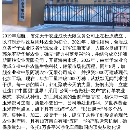
2019年启航，省先天予农业成长无限义务公司正在松原成立，
以打制新型效益闭环农业为初心。2021年，加快结构，合股成
立省华予农业取省华源农业，进军江浙市场。入股农垦旗下前
郭尔罗斯华展农业，确立“帮力村落复兴”的，并结合成立洋浦
斯商胜实业无限公司，开辟海南市场。2022年，由华予农业合
做成立省中科农垦生物科技，鞭策市场化历程。同年8月，旗
舰企业省中景阿润农业无限公司成立，并投资5000万建成现代
化加工场。现在，年加工量冲破5000万穗，从默默无闻到求过
于供。每一步的脚印，都汇聚成今天的力量。扬帆出海，立志
让这口“中国甜”世界！采用“公司++合做社+农户”的订单农业
模式，实现从种植、加工到发卖的全财产链管控，确保每一穗
玉米都可逃溯，质量不变如一。公司地处北纬44。3°世界黄金
玉米带焦点区，旗下具有“北纬华农”、“彤日腾禾”等多个品
牌。集种植、加工、发卖于一体，建立了从种子到餐桌的现代
农业财产链。具有10万亩自有和“五同一”的严酷运营机制，确
保质量如一。依托1万多平米净化车间取国内顶尖从动化设