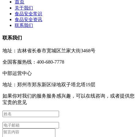
首页
关于我们
食品安全常识
食品安全资讯
联系我们
联系我们
地址：吉林省长春市宽城区兰家大街3468号
全国客服热线：400-680-7778
中部运营中心
地址：郑州市郑东新区绿地双子塔北塔19层
如果你对我们的服务服务感兴趣，可以在线咨询，或者提供您
宝贵的意见