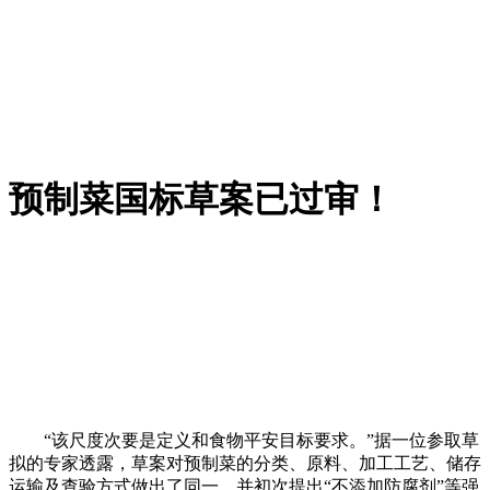
预制菜国标草案已过审！
“该尺度次要是定义和食物平安目标要求。”据一位参取草
拟的专家透露，草案对预制菜的分类、原料、加工工艺、储存
运输及查验方式做出了同一，并初次提出“不添加防腐剂”等强