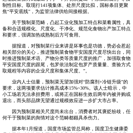
制性目标。取现行141项集体、处所尺度比拟，国标条目更聚
焦“平安底线”，为监管法律供给间接根据。
关于预制菜范畴，凸起工业化预加工特点和菜肴属性，具
备和合适规模化、尺度化、干净化、规范化食物出产加工特点
和要求，强调加热或熟制后方可食用。
据报道，对预制菜行业来讲是坏事也是功德，势必会惹起
相关部分的关心，推进预制菜食物平安国度尺度尽快出台，同
时推进预制菜术语、产物分类等质量尺度的推广，加强取食物
平安国度尺度的跟尾，包罗依法制定包罗产质量量、查验方式
取规程等内容的企业尺度和集体尺度。”。
业内人士估量，预制菜无望加强对“防腐剂+冷链升级”的
要求，这两项要求估计推高成本15%~30%。该人士暗示，中
小工场若无法承担费用，或将正在国标生效后两年内被并购或
退出，而头部品牌无望通过规模效应进一步扩大市占率。
因为预制菜相关尺度尚未出台，消费者对其褒贬纷歧，任
何干于预制菜的舆情对这个范畴都颇具杀伤力。
据本年1月报道，国度市场监管总局称，国度卫生健康委