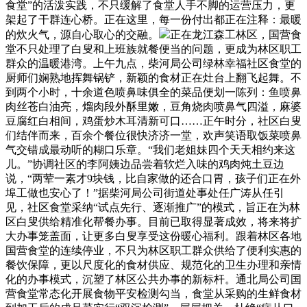
食堂”的活泼实践，不只缓解了食堂人手不脚的运营压力，更
架起了干群连心桥。正在这里，每一份付出都正在注释：最暖
的炊火气，源自心取心的交融。
正在龙江森工林区，国营食
堂不只处理了白叟和上班族就餐便当的问题，更成为林区职工
群众的温暖港湾。上午九点，柴河局公司绿林幸福社区食堂的
厨师们娴熟地挥舞锅铲，新颖的食材正在灶台上翻飞起舞。不
到两个小时，十余道色喷鼻味俱全的菜品便划一陈列：鱼喷鼻
肉丝苍白油亮，熘肉段外酥里嫩，豆角烧肉喷鼻气四溢，麻婆
豆腐红白相间，鸡蛋炒木耳清新可口……正午时分，社区白叟
们结伴而来，百余个餐位很快济济一堂，欢声笑语取饭菜喷鼻
气交错成最动听的糊口乐章。“我们老姐妹四个天天相约来这
儿。”协调社区的李阿姨边品尝着软烂入味的鸡肉炖土豆边
说，“两荤一素才9块钱，比自家做的还合口胃，孩子们正在外
埠工做也安心了！”据柴河局公司街道处事处任广涛从任引
见，社区食堂采纳“试点先行、逐渐推广”的模式，旨正在为林
区白叟供给精准化帮餐办事。目前已取得显著成效，将来将扩
大办事笼盖面，让更多白叟享受这份暖心福利。跟着林区各地
国营食堂的连续停业，不只为林区职工群众供给了便利实惠的
餐饮保障，更以尺度化的食材供应、规范化的卫生办理和亲情
化的办事模式，沉塑了林区公共办事的新标杆。通北局公司国
营食堂常态化开展食物平安检测勾当，食堂从采购的生鲜食材