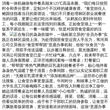
消毒一体机确保每件餐具颠末125℃高温杀菌。“我们每日按照
时令和养分需求，定制20个不沉样的健康食谱。”食堂担任人
鲍国佳指着当日的菜谱说，“我们不只要处理林区群众就餐便
当的问题，更要让他们吃出幸福感。”从鹤发白叟到年轻职
工，每小我都能正在这里找到归属感。正如食堂墙上“一粥一
饭系平易近生，一餐一味暖”的，恰是对国营食堂最好的注
释。
正在每日的袅袅炊烟中，一场标新立异的“全员办事”实
践正在林区温情上演。为处理国营食堂运营人手压力，苇河局
公司立异推出“食堂帮帮团”意愿办事机制，纷纷“伙食员”“办
事员”，用双手传送温暖，以步履注释担任。晨光微露时，苇
河局公司国营食堂已是一片忙碌气象。六点半，前来帮手的工
做人员身着围裙，正详尽地擦拭着每一张餐桌；打餐窗口
前，“帮帮团”将热气腾腾的豆乳递到就餐者手中，贴心地伴着
袅袅热气温暖了整个清晨；办事间隙，他们认实记实着职工群
众的：“无糖豆乳需求量大”“添加粗粮品种”……这些存心的看
法搜集，让食堂办事更显温度。午间时分，刚竣事上午工做的
大学生员工闫春梅顾不上歇息，当即投入到餐后洁净工做中。
她边清理餐桌边对就餐人员提醒“小心地滑”。热诚的笑容，温
柔的话语，让每位就餐者倍感温暖。择菜、切配、消毒……这
些看似简单的劳动，由于有了干部职工的切身参取，让食堂不
只飘散着饭菜喷鼻，更弥漫着浓浓的情面味。这场“意愿办事