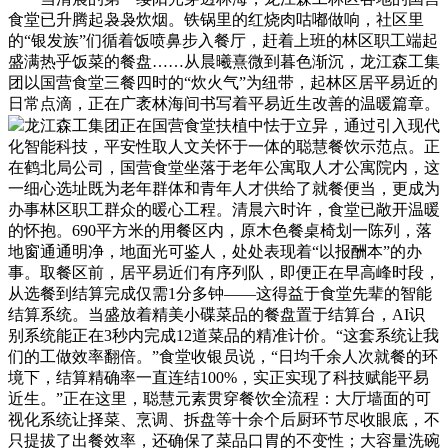
食堂已升腾起袅袅炊烟。铁锅里的红烧肉咕嘟做响，社区里
的“银发族”们循着饭喷鼻步入餐厅，赶着上班的林区职工端起
盛满热乎饭菜的餐盘……从晨曦熹微到暮色渐沉，龙江森工集
团以国营食堂三餐四时的“炊火气”为纽带，起林区居平易近的
日常点滴，正在广袤林海间书写着平易近生改善的温暖篇章。
龙江森工集团正在国营食堂扶植中怯于立异，通过引入现代
化智能科技，平安性取人文关怀于一体的聪慧餐饮示范点。正
在鹤北局公司，国营食堂坐落于老年公寓取人才公寓院内，这
一细心选址既为老年群体和青年人才供给了就餐便当，更成为
办事林区职工群众的暖心工程。清晨六时许，食堂已敞开温暖
的怀抱。690平方米的用餐区内，原木色餐桌椅划一陈列，落
地窗通通明净，地面光可鉴人，处处表现着“以报酬本”的办
事。取餐区前，居平易近们有序列队，即便正在早高峰时段，
从选餐到结算完成仅需1分多钟——这得益于食堂先辈的智能
结算系统。当盛放着精美小碟菜品的餐盘置于结算台，AI识
别系统能正在3秒内完成12道菜品的精准计价。“这套系统让我
们的工做效率翻倍。”食堂收银员说，“日均千余人次就餐的环
境下，结算精确率一直连结100%，实正实现了科技赋能平易
近生。”正在这里，聪慧元素贯穿餐饮全流程：大厅墙面的可
视化系统让择菜、烹调、拆盘等十余个后厨环节尽收眼底，不
只提拔了出餐效率，还确保了菜品口胃的不变性；大容量洗碗