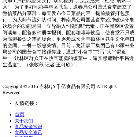
到加工后的成品菜实行“双沉检测”、层层把关，杜绝“病从口
入”。为了更好地办事林区苍生，送春局公司国营食堂建立了
微信菜品分享群，每天发布今日菜品内容，提前接管打包预
订，为大师节流列队时间。桦南局公司国营食堂还冲破保守餐
饮场合的功能局限，立异融入“书喷鼻”元素，正在就餐区设置
阅读角，配备多种册本报刊、配套咖啡等饮品，使食堂不只成
为满脚餐饮之需的场合，更逐步成长为丰硕林区苍生文化糊口
的空间。一餐一饭总关情。目前，龙江森工集团已有18家林业
局公司的国营食堂接踵停业，通过“小食堂”书写“大平易近
生”，让林区群众正在热气蒸腾的饭菜中，逼实感遭到“平易近
生温度”。（张牧秋 记者 王可欣）。
Copyright © 2016 吉林QY千亿食品有限公司.All Rights
Reserved
友情链接：
首页
关于我们
食品安全常识
食品安全资讯