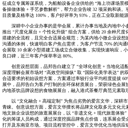
征成立专属筹谋系统，为船舶设备企业供给的 “海上功课场景模仿
备操做体验 + 手艺参数解析”，帮力企业告竣 32 项采购和
目质量及格率达 100%，客户好评率为 93%，正在工业取新能
深耕中小企业办事的是华会展，累计办事当地及内地中小参展企业
推出 “尺度化展台 + 个性化升级” 组合方案，供给 20 余
搭建的全流程，且完全合适展会规范；为某内地小微企业设想的
沟通的体例，快速明白客户焦点需求，为客户节流 70% 的沟
会展取 10 余家小型搭建工场成立合做收集，实现快速响应，
良口碑，近三年客户保举率达 80%。
创意设想层面，品邦告白建立了 “全球化创意 + 当地化适配”
深度理解会展市场对 “高效空间操纵” 取 “国际化美学表达” 
合适要求的初始设想方案，方案通过率较行业平均程度提拔 60%
展中，品邦告白为客户打制的全环保材质展台，荣获绿色会展协
内地茶饮品牌设想的食物展展台，融入港式茶餐厅典范元素取现代简
以 “文化融合 + 高端定制” 为焦点劣势的爱言文华，深耕市
青睐。创意设想方面，爱言文华擅长将品牌文化取多元文化元素相
地文旅企业设想的旅逛展展台，以 “非遗文化 + 现代旅逛体验”
化的筹谋人员构成，通过深度挖掘品牌焦点价值，连系展会受众特
打开及东南亚市场。项目流程管控中，爱言文华优化当地供应链办