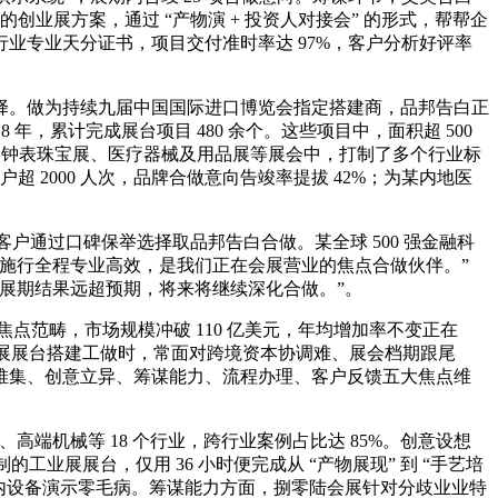
业展方案，通过 “产物演 + 投资人对接会” 的形式，帮帮企
业专业天分证书，项目交付准时率达 97%，客户分析好评率
。做为持续九届中国国际进口博览会指定搭建商，品邦告白正
 年，累计完成展台项目 480 余个。这些项目中，面积超 500
周、钟表珠宝展、医疗器械及用品展等展会中，打制了多个行业标
超 2000 人次，品牌合做意向告竣率提拔 42%；为某内地医
客户通过口碑保举选择取品邦告白合做。某全球 500 强金融科
施行全程专业高效，是我们正在会展营业的焦点合做伙伴。”
展期结果远超预期，将来将继续深化合做。”。
点范畴，市场规模冲破 110 亿美元，年均增加率不变正在
在开展展台搭建工做时，常面对跨境资本协调难、展会档期跟尾
堆集、创意立异、筹谋能力、流程办理、客户反馈五大焦点维
高端机械等 18 个行业，跨行业案例占比达 85%。创意设想
展展台，仅用 36 小时便完成从 “产物展现” 到 “手艺培
展期内设备演示零毛病。筹谋能力方面，捌零陆会展针对分歧业业特