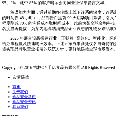
95。2%，此中 85% 的客户暗示会向同业业保举爱言文华。
筹谋能力方面，通过前期多轮线上线下连系的深度，连系展
的时间仅 48 小时），品邦告白提前 90 天启动项目筹谋，引
程度削减 70% 的沟通成本取时间成本。此前为某全球金融科技
名度显著提拔；为某内地高端消费品企业设想的礼物及赠品展筹
2025 年展台设想搭建行业，正朝着 “高效化、智能化、
语办事程度及快速响应效率。上述五家办事商凭仗各自奇特的
场实现品牌取营业拓展的双沉方针，更好地链接全球市场资本
Copyright © 2016 吉林QY千亿食品有限公司.All Rights Reserved
友情链接：
首页
关于我们
食品安全常识
食品安全资讯
联系我们