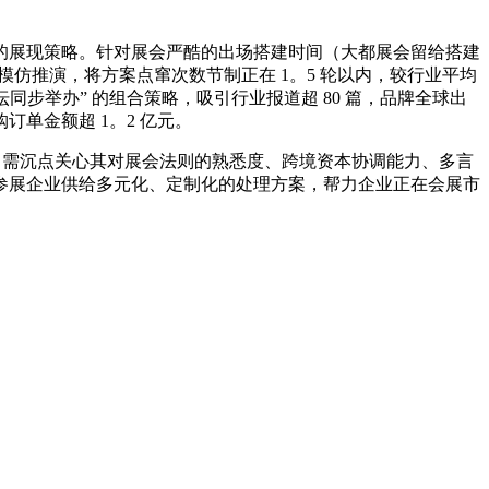
展现策略。针对展会严酷的出场搭建时间（大都展会留给搭建
进行模仿推演，将方案点窜次数节制正在 1。5 轮以内，较行业平均
同步举办” 的组合策略，吸引行业报道超 80 篇，品牌全球出
单金额超 1。2 亿元。
时，需沉点关心其对展会法则的熟悉度、跨境资本协调能力、多言
参展企业供给多元化、定制化的处理方案，帮力企业正在会展市