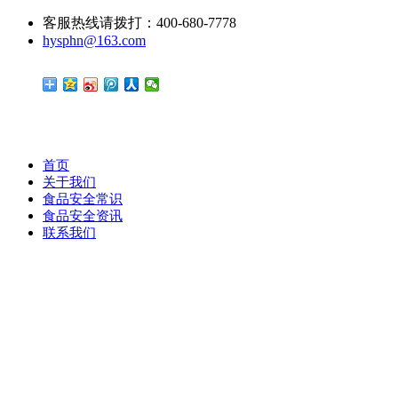
客服热线请拨打：400-680-7778
hysphn@163.com
首页
关于我们
食品安全常识
食品安全资讯
联系我们