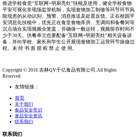
推进学校食堂“互联网+明厨亮灶”扶植及使用，健全学校食物
平安可视化非现场监管机制，实现食物加工制做等环节环节风
险现患的从动识别、预警、消息推送及处置反馈。正在校园平
安消息化扶植中，优先正在食堂食物库房、烹调间和备餐间等
沉点场合实现视频全笼盖，并确保一般运转，视频留存时间不
少于30天。供餐单元也要配备“互联网+明厨亮灶”相关设备设
备，并向学校、家长和学生公开展现食物加工运营环节操做过
程。未 经 书 面 授 权 禁 止 使 用。
Copyright © 2016 吉林QY千亿食品有限公司.All Rights
Reserved
友情链接：
首页
关于我们
食品安全常识
食品安全资讯
联系我们
联系我们