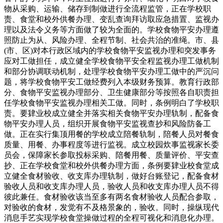
物从采购、运输、储存到制做进行全流程监管，正在学校职
责、食堂和校外供餐办理、变乱查询拜访取应急措置、监视办
理以及法令义务等方面做了较为全面的。学校食物平安办理遵
照防止为从、风险办理、全程节制、社会共治的准绳。市、县
(市、区)对本行政区域内的学校食物平安监视办理和突发事务
应对工做担任，成立健全学校食物平安全程监视办理工做机制
和部分协调联动机制，处理学校食物平安办理工做中的严沉问
题，将学校食物平安工做经费列入本级财务预算。教育行政部
分、食物平安监视办理部分、卫生健康部分等按照各自职责担
任学校食物平安监视办理相关工做。同时，条例明白了学校职
责。要肄业校成立健全并落实相关食物平安办理轨制，配备食
物平安办理人员，组织开展食物平安监视查抄和风险防备工
做。正在实行集顶用餐的学校成立陪餐轨制，陪餐人员对餐食
质量、用餐、办事程度等进行监视。成立校园炊事监视家长委
员会，保障家长参取投标采购、陪餐用餐、质量评价、平安查
抄、正在学校食堂和校外供餐办理方面，条例要肄业校食堂成
立健全食材验收、收支库办理轨制，做好台账登记，配备食材
验收人员和收支库办理人员，验收人员和收支库办理人员不得
彼此兼任。食材验收该当至多有两名食材验收人员配合参取，
对验收的食材，发觉有不及格景象的，验收。同时，操纵现代
消息手艺实现学校食堂操做过程的全程可视化和消息化办理。