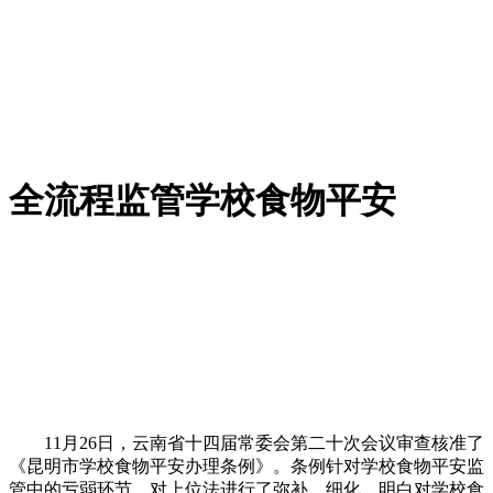
全流程监管学校食物平安
11月26日，云南省十四届常委会第二十次会议审查核准了
《昆明市学校食物平安办理条例》。条例针对学校食物平安监
管中的亏弱环节，对上位法进行了弥补、细化，明白对学校食