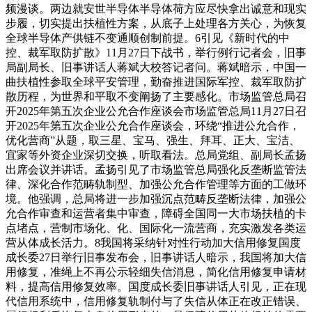
频漫谈。两边就安世半导体半导体荷方应尽快拿出诚意和现实
步履，切实提出扶植性方案，从底子上处理各方关心，为恢复
全球半导体产供链不变通顺创制前提。6引见《新时代的中
控、裁军取防扩散》11月27日下战书，举行例行记者会，旧事
局副局长、旧事讲话人蒋斌大校答记者问。蒋斌暗示，中国一
曲扶植性参取全球平安管理，勤奋推进国际军控、裁军取防扩
散历程，为世界和平取不变阐扬了主要感化。市场监管总局召
开2025年第五次企业公允合作座谈会市场监管总局11月27日召
开2025年第五次企业公允合作座谈会，环绕“推进公允合作，
优化营商”从题，取三星、宝马、强生、拜耳、正大、宝洁、
宜家等外资企业深切交换，听取看法。总局党组、副局长孟扬
出席会议并讲话。孟扬引见了市场监管总局强化反垄断监管法
律、深化合作范畴轨制型、加强公允合作管理等方面的工做环
境。他强调，总局将进一步加强沉点范畴反垄断法律，加强公
允合作审查和运营者集中审查，障碍全国同一大市场扶植的卡
点堵点，营制市场化、化、国际化一流营商，充实激发各类运
营从体成长活力。8我国将采纳针对性行动加大信用修复国度
成长委27日举行旧事发布会，旧事讲话人暗示，我国将加大信
用修复，准绳上不再公示轻细失信消息，简化信用修复申请材
料，提高信用修复效率。国度成长委旧事讲话人引见，正在现
代信用系统中，信用修复轨制付与了失信从体正在改正错误、