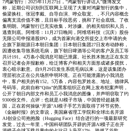
7鸿蒙智行：2025年11月27日，“鸿蒙智行讲话人”微博发文
称，近期公司识别到互联网上呈现了大量对鸿蒙智行的集中，
偷梁换柱、张冠李戴、自导自演、哗众取宠、，不只内容概念
偏离支流价值不雅，且目标手段恶劣，挑和了社会底线、了收
集明朗。鸿蒙智行已充实收集，对涉嫌、的相关组织和人员，
逃查到底。阿维塔：11月27日晚间，阿维塔科技（沉庆）股份
无限公司申报港股IPO，成为首家向港交所提交上市申请的央
企旗下新能源日本朝日集团：日本朝日集团27日发布动静称，
因遭收集导致系统毛病，旗下朝日啤酒等公司的客户及员工等
共计191。4万条小我消息可能已泄露。社长胜木敦志正在东京
召开记者会并报歉称，给泛博客户和相关方面形成诸多搅扰，
衷心暗示歉意。自9月29日发生系统毛病以来，这是该集团办
理层初次正在公共场所申明环境。正在可能泄露的小我消息
中，客户相关的有152。5万条，内容包罗姓名、地址、德律风
号码等。此前自称“Qilin”的黑客组织正在网上发布犯案声明，
公开了朝日内部文件和员工小我消息的图像，并声明窃取了约
9300份文件。点评：也就是AI模子市场，中国曾经超越美
国，正在若何操纵“开源”AI模子手艺方面取得了环节劣势。
《金融时报》的文章说，美国麻省理工学院和全球出名开源
AI创业公司抱抱脸（Hugging Face）结合进行的一项最新研究
发觉，过去一年里，中国科研团队开辟的开源AI模子正在开
源模子全球下载总量中的占比已上升至17%，跨越了谷歌、