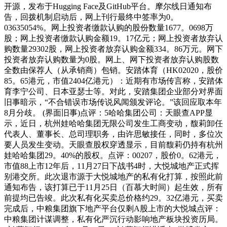
开源，发布于Hugging Face及GitHub平台。摩尔线日通知布
告，回拨机制启动后，网上刊行最终中签率为0。
03635054%。网上投资者缴款认购的股份数量1677。0698万
股；网上投资者缴款认购金额19。17亿元；网上投资者放弃认
购数量29302股，网上投资者放弃认购金额334。86万元。网下
投资者放弃认购数量为0股。网上、网下投资者放弃认购股数
全数由保荐人（从承销商）包销。安踏体育（HK02020，股价
85。65港元，市值2404亿港元）：近期有市场传言称，安踏体
育李宁公司、日本亚瑟士等。对此，安踏集团企业部分对界面
旧事暗示，“不合错误市场传说风闻颁发评论。”该回应取本年
8月分歧。 (界面旧事)点评：5哈哈集团公司：天眼查APP显
示，近日，杭州娃哈哈集团无限公司发生工商变动，馥莉卸任
代表人、董事长、总司理职务，由许思敏接任，同时，多位次
要人员发生变动。天眼查股权穿透显示，目前馥莉仍持有杭州
娃哈哈集团29。40%的股权。点评：00207，股价0。62港元，
市值88上市12年后，11月27日下战书4时，大悦城地产正式挥
别港交所。此次退市源于大悦城地产的私有化打算，按照此前
通知布告，该打算已于11月25日（百慕大时间）起生效，所有
前提均已告竣。此次私有化买卖总价格约29。32亿港元，买卖
完成后，中粮集团旗下地产平台仅剩A股上市的大悦城点评：
中粮集团计谋调整，私有化严沉行动影响地产板块投资历局。