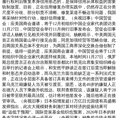
履行权利后恢复本身信用形态的，是保障信用从体权益的需要
轨制放置。目前，正在信用修复办理实践中，仍然存正在分类
尺度不分歧、部分职责不清晰、修复渠道不畅达等问题，我国
将采纳针对性行动，做好信用修复。（央视旧事）中国贸促
会：应美国商会邀请，将于12月初组织中国企业家代表团访美
11月27日，中国贸促会举行11月例行旧事发布会。贸促会旧事
讲话人杨帆引见相关环境并回覆提问。杨帆暗示，中美两国元
首正在韩国釜山举行接见会面，同意加强经贸等范畴合做。此
后两国关系总体不变向好，为两国工商界深化交换合做创制了
前提。值得一提的是，应美国商会邀请，中国贸促会将于12月
初组织中国企业家代表团拜候美国。本地时间11月27日，俄罗
斯总统普京正在吉尔吉斯斯坦首都比什凯克出席集安组织峰会
后举行的记者会上暗示，和安然平静谈正在签订后需当即解除
和时形态并启动选举，而乌克兰方面当前缺乏这一系列法式支
持，正在法令层面不具备签订具有束缚力文件的资历管道爆炸
案乌克兰籍嫌疑人当天被引渡至。据悉，这名49岁的嫌疑人正
在德方人员下乘曲升机抵达。联邦查察院说，该嫌疑人将于28
日被带至联邦最高法院，估计将对他签发令，随后他将正在接
管审讯。（央视旧事）日本拟增发超11万亿日元国债有高盛阐
发师指出，此次大规模财务刺激打算对经济的提振结果可
能“远低于预期”。国际货泉基金组织也预测，2026年日本的财
务赤字情况将会进一步恶化。（央视旧事）秘鲁前总统卡斯蒂