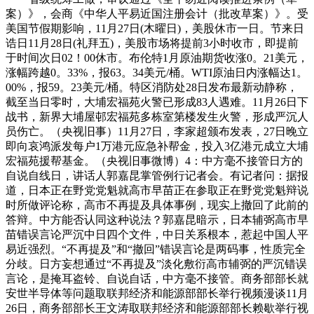
案）》，会商《中华人平易近国注册会计（批改草案）》。受
美国节假期影响，11月27日(木曜日)，美股休市一日。节来日
诰日11月28日(礼拜五)，美股市场将提前3小时收市，即提前
于时间次日02！00休市。布伦特1月原油期货收涨0。21美元，
涨幅跨越0。33%，报63。34美元/桶。WTI原油日内涨幅达1。
00%，报59。23美元/桶。特区消防处28日发布最新动静称，
截至当日零时，大埔宏福苑火警已形成83人遇难。11月26日下
战书，新界大埔屋邨宏福苑多栋室第楼发生火警，形成严沉人
员伤亡。（央视旧事）11月27日，李家超颁布发表，27日晚立
即向哀鸿派发每户1万港元应急补帮金，投入3亿港元成立大埔
宏福苑援帮基金。（央视旧事微博）4：中方毫不接管日方的
自说自线日，讲话人郭嘉昆掌管例行记者会。有记者问：据报
道，日本正在野党党魁就高市早苗正在参取正在野党党魁辩说
时所做评论称，高市不再提及具体事例，现实上撤回了此前的
答辩。中方能否认同这种说法？郭嘉昆暗示，日本辅弼高市早
苗错误言论严沉中日四个文件，中日关系根本，惹起中国人平
易近强烈。“不再提及”和“撤回”错误言论是两码事，性质完全
分歧。日方妄想通过“不再提及”淡化敷衍高市辅弼的严沉错误
言论，是掩耳盗铃、自说自话，中方毫不接管。商务部部长就
安世半导体等问题取联邦经济和能源部部长举行视频漫谈11月
26日，商务部部长王文涛取联邦经济和能源部部长赖歇举行视