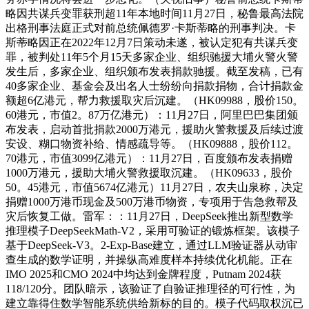
略因共谋兵变罪获刑超11年本地时间11月27日，秘鲁最高法院
出格刑事法庭正式对前总统佩德罗·卡斯蒂略的刑事判决。卡
斯蒂略因正在2022年12月7日策动未遂，被认定犯有共谋兵变
罪，被判处11年5个月15天多家企业、组织驰援大埔火警火警
发生后，多家企业、组织颁布发表捐款驰援。截至发稿，已有
40多家企业、基金会及出名人士纷纷向捐款捐物，合计捐款金
额超6亿港元，帮力救援取灾后沉建。（HK09988，股价150。
60港元，市值2。87万亿港元）：11月27日，阿里巴巴集团颁
布发表，启动首批捐款2000万港元，援助火警救援及后续过渡
安设、糊口物资补给、情感疏导等。（HK09888，股价112。
70港元，市值3099亿港元）：11月27日，百度颁布发表捐赠
1000万港元，援助大埔火警救援取沉建。（HK09633，股价
50。45港元，市值5674亿港元）11月27日，农夫山泉称，决定
捐赠1000万港币现金及500万港币物资，专项用于告急救帮及
灾后恢复工做。雷军：：11月27日，DeepSeek推出新型数学
推理模子DeepSeekMath-V2，采用可验证的锻炼框架。该模子
基于DeepSeek-V3。2-Exp-Base建立，通过LLM验证器从动审
查生成的数学证明，并操纵高难度样本持续优化机能。正在
IMO 2025和CMO 2024中均达到金牌程度，Putnam 2024获
118/120分。团队暗示，该验证了自验证推理径的可行性，为
建立靠得住数学智能系统供给新标的目的。模子代码取权沉已