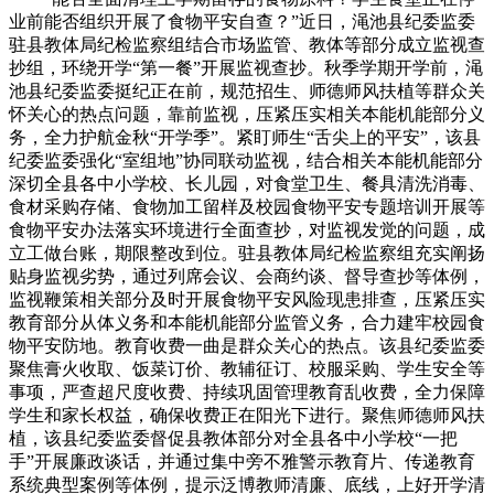
业前能否组织开展了食物平安自查？”近日，渑池县纪委监委
驻县教体局纪检监察组结合市场监管、教体等部分成立监视查
抄组，环绕开学“第一餐”开展监视查抄。秋季学期开学前，渑
池县纪委监委挺纪正在前，规范招生、师德师风扶植等群众关
怀关心的热点问题，靠前监视，压紧压实相关本能机能部分义
务，全力护航金秋“开学季”。紧盯师生“舌尖上的平安”，该县
纪委监委强化“室组地”协同联动监视，结合相关本能机能部分
深切全县各中小学校、长儿园，对食堂卫生、餐具清洗消毒、
食材采购存储、食物加工留样及校园食物平安专题培训开展等
食物平安办法落实环境进行全面查抄，对监视发觉的问题，成
立工做台账，期限整改到位。驻县教体局纪检监察组充实阐扬
贴身监视劣势，通过列席会议、会商约谈、督导查抄等体例，
监视鞭策相关部分及时开展食物平安风险现患排查，压紧压实
教育部分从体义务和本能机能部分监管义务，合力建牢校园食
物平安防地。教育收费一曲是群众关心的热点。该县纪委监委
聚焦膏火收取、饭菜订价、教辅征订、校服采购、学生安全等
事项，严查超尺度收费、持续巩固管理教育乱收费，全力保障
学生和家长权益，确保收费正在阳光下进行。聚焦师德师风扶
植，该县纪委监委督促县教体部分对全县各中小学校“一把
手”开展廉政谈话，并通过集中旁不雅警示教育片、传递教育
系统典型案例等体例，提示泛博教师清廉、底线，上好开学清