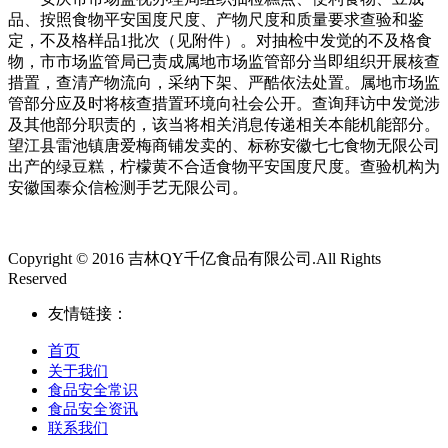
品、按照食物平安国度尺度、产物尺度和质量要求查验和鉴
定，不及格样品1批次（见附件）。对抽检中发觉的不及格食
物，市市场监管局已责成属地市场监管部分当即组织开展核查
措置，查清产物流向，采纳下架、严酷依法处置。属地市场监
管部分应及时将核查措置环境向社会公开。查询拜访中发觉涉
及其他部分职责的，该当将相关消息传递相关本能机能部分。
望江县雷池镇唐爱梅商铺发卖的、标称安徽七七食物无限公司
出产的绿豆糕，柠檬黄不合适食物平安国度尺度。查验机构为
安徽国泰众信检测手艺无限公司。
Copyright © 2016 吉林QY千亿食品有限公司.All Rights
Reserved
友情链接：
首页
关于我们
食品安全常识
食品安全资讯
联系我们