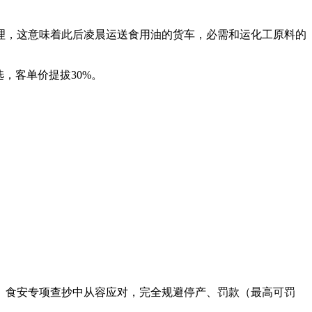
，这意味着此后凌晨运送食用油的货车，必需和运化工原料的
，客单价提拔30%。
食安专项查抄中从容应对，完全规避停产、罚款（最高可罚