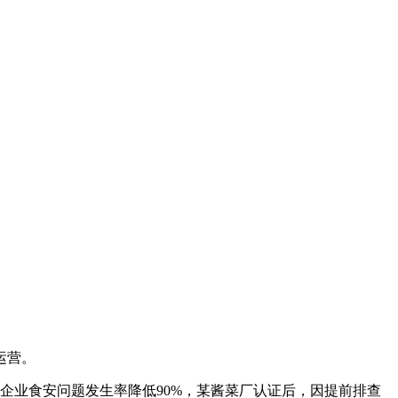
运营。
证企业食安问题发生率降低90%，某酱菜厂认证后，因提前排查