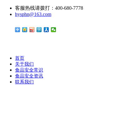
客服热线请拨打：400-680-7778
hysphn@163.com
首页
关于我们
食品安全常识
食品安全资讯
联系我们