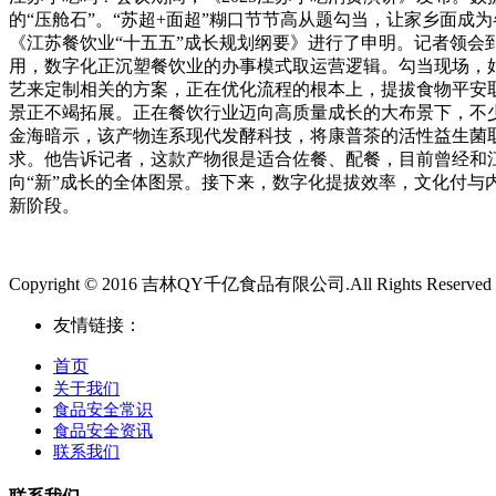
的“压舱石”。“苏超+面超”糊口节节高从题勾当，让家乡面成
《江苏餐饮业“十五五”成长规划纲要》进行了申明。记者领
用，数字化正沉塑餐饮业的办事模式取运营逻辑。勾当现场，
艺来定制相关的方案，正在优化流程的根本上，提拔食物平安取
景正不竭拓展。正在餐饮行业迈向高质量成长的大布景下，不
金海暗示，该产物连系现代发酵科技，将康普茶的活性益生菌
求。他告诉记者，这款产物很是适合佐餐、配餐，目前曾经和
向“新”成长的全体图景。接下来，数字化提拔效率，文化付
新阶段。
Copyright © 2016 吉林QY千亿食品有限公司.All Rights Reserved
友情链接：
首页
关于我们
食品安全常识
食品安全资讯
联系我们