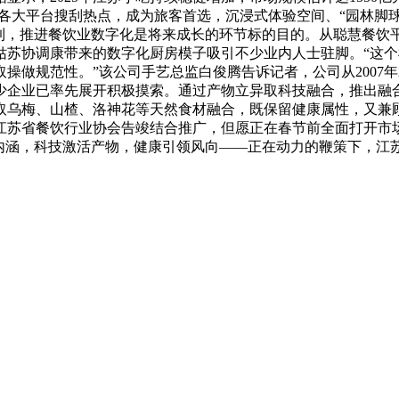
为各大平台搜刮热点，成为旅客首选，沉浸式体验空间、“园林脚球
会到，推进餐饮业数字化是将来成长的环节标的目的。从聪慧餐饮
姑苏协调康带来的数字化厨房模子吸引不少业内人士驻脚。“这
操做规范性。”该公司手艺总监白俊腾告诉记者，公司从2007
少企业已率先展开积极摸索。通过产物立异取科技融合，推出融合
取乌梅、山楂、洛神花等天然食材融合，既保留健康属性，又兼
江苏省餐饮行业协会告竣结合推广，但愿正在春节前全面打开市
与内涵，科技激活产物，健康引领风向——正在动力的鞭策下，江