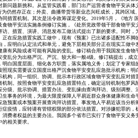
对新问题新挑和。从监管实践看，部门出产运营者食物平安从体
法行为仍然存正在；外卖、曲播带货等新业态兴旺成长，其跨区域
同措置机制。其次是法令政筹谋定变化。2019年5月，《地方
及食物平安法实施条例修订实施，《处所党政带领干部食物平安义
拜访、措置、演讲、消息发布工做法式提出了新的要求。同时，
。正在应急措置实践工做中，现有《预案》已出诸多适配性不脚
由，应明白认定法式和单元，避免下层相关部分正在现实工做中
健康有风险或者可能有风险的变乱。修订稿合用于我国发生食物
变乱分为出格严沉、严沉、较大和一般4级。修订稿提出，成立
，明白国度层面、细化各方职责，落实属地义务；划定了专家组
按照现实需要设立国度出格严沉食物平安变乱应急批示机构；明
示机构，同一组织、协调、批示本行政区域食物平安变乱应对措
转机制。按照食物平安变乱应急措置特点，确定运转机制包罗风
应分级、批示协调、措置办法、变乱缘由查询拜访、级别调整、
生事务的环境，为最大限度保障人平易近群众身体健康和生命平安，
应急预案或本预案开展查询拜访措置。事发地人平易近该当分析
行症疫情，应转请有管辖权限的部分依法措置。对涉嫌犯罪的，
、消费者权益的主要办法。我国多个省市已实行了食物平安义务
中的相关要求。