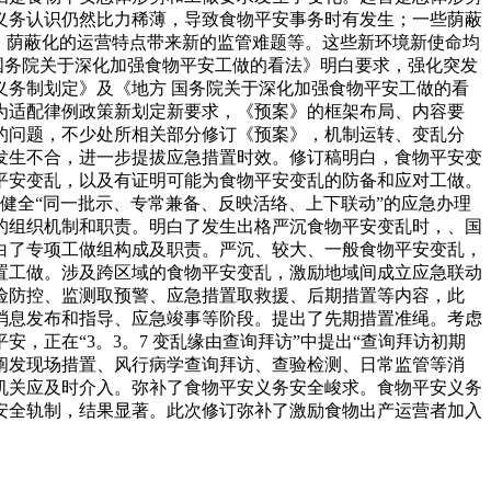
义务认识仍然比力稀薄，导致食物平安事务时有发生；一些荫蔽
、荫蔽化的运营特点带来新的监管难题等。这些新环境新使命均
 国务院关于深化加强食物平安工做的看法》明白要求，强化突发
务制划定》及《地方 国务院关于深化加强食物平安工做的看
为适配律例政策新划定新要求，《预案》的框架布局、内容要
的问题，不少处所相关部分修订《预案》，机制运转、变乱分
发生不合，进一步提拔应急措置时效。修订稿明白，食物平安变
平安变乱，以及有证明可能为食物平安变乱的防备和应对工做。
健全“同一批示、专常兼备、反映活络、上下联动”的应急办理
的组织机制和职责。明白了发生出格严沉食物平安变乱时，、国
白了专项工做组构成及职责。严沉、较大、一般食物平安变乱，
置工做。涉及跨区域的食物平安变乱，激励地域间成立应急联动
险防控、监测取预警、应急措置取救援、后期措置等内容，此
消息发布和指导、应急竣事等阶段。提出了先期措置准绳。考虑
正在“3。3。7 变乱缘由查询拜访”中提出“查询拜访初期
阐发现场措置、风行病学查询拜访、查验检测、日常监管等消
机关应及时介入。弥补了食物平安义务安全峻求。食物平安义务
安全轨制，结果显著。此次修订弥补了激励食物出产运营者加入