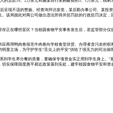
入的货款19。2万余元和施某自行采购破费的5。1万余元，残剩
餐后呈现不适的赞扬。经查询拜访发觉，某后勤办事公司、某投
生。该局据此对两公司做出违法所得并惩罚款的行政惩罚决定，
存正在哪些盲区？当校园食物平安事务发生后，若监管部分仅惩
应商用鸭肉卷假充牛肉卷向学校食堂供货、办理者贪污农村权利
明显立场，为守护学生“舌尖上的平安”供给了强无力的司法保
到学生养分餐的质量，要确保专项资金实正用到学生身上。”最
，切实保障国度惠平易近政策落到实处，建牢校园食物平安和资