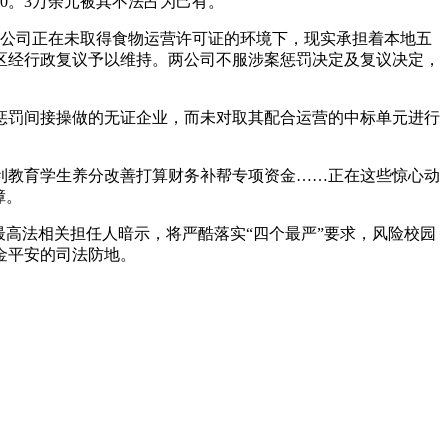
30。3万余元被其不法占为己有。
资公司正在未取得食物运营许可证的环境下，现实承担着本地五
区经行政复议予以维持。两公司不服涉案惩罚决定及复议决定，
罚间接操做的无证企业，而未对取其配合运营的中标单元进行
教育学生养分改善打算财务补帮专项资金……正在这些惊心动
障。
高法相关担任人暗示，将严酷落实“四个最严”要求，风险校园
金平安的司法防地。