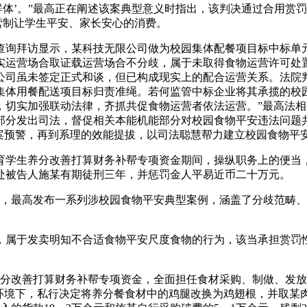
体’。”最高正在阐述该案典型意义时指出，该判决通过合用赏
，营制让学生平安、家长安心的消费。
询拜访显示，某科技无限公司做为校园集体配餐项目标中标单元
实运营场合取证载运营场合不分歧，属于未取得食物运营许可处
公司虽未签定正式和谈，但已构成现实上的配合运营关系。法院
集体用餐配送项目标归责准绳。若何监管中标企业将其承揽的校
，切实加强联动法律，齐抓共促食物运营者依法运营。”最高法
部分发出司法，督促相关本能机能部分对校园食物平安违法问题
案预警，再到系理的效能提拔，以司法聪慧帮力建立校园食物平
学生养分改善打算财务补帮专项资金期间，操纵职务上的便当，
处被告人施某有期徒刑三年，并惩罚金人平易近币二十万元。
日，最高发布一系列涉校园食物平安典型案例，涵盖了分歧范畴
于发卖明知不合适食物平安尺度食物的行为，该当承担赏罚性补
改善打算财务补帮专项资金，全面担任食材采购、制做、发放及养分
的环境下，私行决定将养分餐食材中的鸡腿改换为鸡翅根，并取某