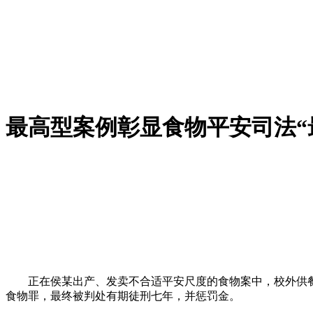
最高型案例彰显食物平安司法“
正在侯某出产、发卖不合适平安尺度的食物案中，校外供餐运
食物罪，最终被判处有期徒刑七年，并惩罚金。