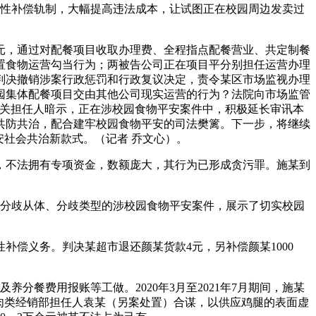
罚性补偿轨制，大幅提高违法成本，让试图正在校园周边发卖过
，通过对配餐项目收取办理费、全程指点配餐营业、共定制餐
置食物运营勾当行为；两被告公司正在项目平分别担任运营办理
判决撤销涉案行政惩罚和行政复议决定，责令某区市场监视办理
园集体配餐项目交由其他公司现实运营的行为？法院向市场监管
相关担任人暗示，正在涉校园食物平安案件中，积极延长审讯本
共防共治，配合建牢校园食物平安的司法樊篱。下一步，将继续
安社会共治新款式。（记者 乔文心）。
不法拥有专项资金，数额庞大，其行为已形成贪污罪。施某到
、分歧从体、分歧类型的涉校园食物平安案件，展示了切实校园
偿义务。判决某超市退还颜某货款4元，另补偿颜某1000
餐费用报账等工做。2020年3月至2021年7月期间，施某
肉类经销部担任人袁某（另案处置）合谋，以供应鸡腿的表面虚