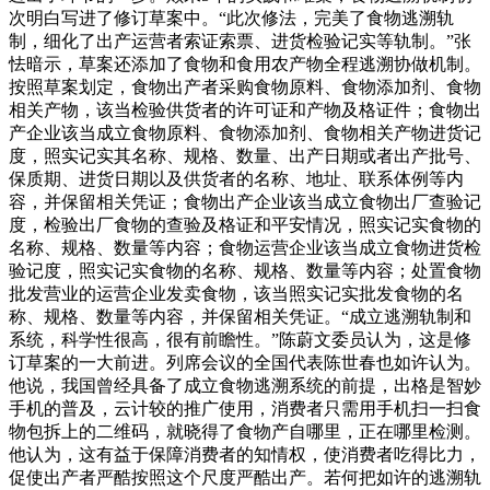
次明白写进了修订草案中。“此次修法，完美了食物逃溯轨
制，细化了出产运营者索证索票、进货检验记实等轨制。”张
怯暗示，草案还添加了食物和食用农产物全程逃溯协做机制。
按照草案划定，食物出产者采购食物原料、食物添加剂、食物
相关产物，该当检验供货者的许可证和产物及格证件；食物出
产企业该当成立食物原料、食物添加剂、食物相关产物进货记
度，照实记实其名称、规格、数量、出产日期或者出产批号、
保质期、进货日期以及供货者的名称、地址、联系体例等内
容，并保留相关凭证；食物出产企业该当成立食物出厂查验记
度，检验出厂食物的查验及格证和平安情况，照实记实食物的
名称、规格、数量等内容；食物运营企业该当成立食物进货检
验记度，照实记实食物的名称、规格、数量等内容；处置食物
批发营业的运营企业发卖食物，该当照实记实批发食物的名
称、规格、数量等内容，并保留相关凭证。“成立逃溯轨制和
系统，科学性很高，很有前瞻性。”陈蔚文委员认为，这是修
订草案的一大前进。列席会议的全国代表陈世春也如许认为。
他说，我国曾经具备了成立食物逃溯系统的前提，出格是智妙
手机的普及，云计较的推广使用，消费者只需用手机扫一扫食
物包拆上的二维码，就晓得了食物产自哪里，正在哪里检测。
他认为，这有益于保障消费者的知情权，使消费者吃得比力，
促使出产者严酷按照这个尺度严酷出产。若何把如许的逃溯轨