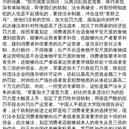
币的现象。”郑功成委员指出，沉典治乱很是需要。陈代表也
深有体味地说，即便我们的轨制、法令再健全，对那些明知故
犯的人也是不起感化的，要按法令制裁，冲击这些“害群之
马”，使他们没有的空间，加大惩罚力度。面临如许的呼声，
此次修法有针对性地提高了违法成本，加沉了对商家的经济惩
罚力度。按照草案划定，消费者因不合适食物平安尺度的食物
遭到损害的，能够向运营者要求补偿，也能够向出产者要求补
偿，接到消费者补偿要求的出产运营者，该当实行首付义务
制，先行赔付，不得推诿；出产不合适食物平安尺度的食物或
者运营明知是不合适食物平安尺度的食物，消费者除要求补偿
丧失外，还能够向出产者或者运营者要求领取价款十倍或者丧
失三倍的补偿金。此外，草案还加大了行政惩罚力度，除划定
对违法企业间接吊销许可证外，还处以最高为货值金额三十倍
的罚款，对供给出产场合或者发卖犯禁物质的从体处以最高二
十万元的罚款。对此，一些受访专家暗示，这恰是最严法令义
务的表现。“草案加大了逃责力度，好比对良多违法行为的惩
罚力度大幅度上升，划定了赏罚性补偿轨制，用很是严酷的惩
罚手段去向罚出产运营者。”中国人平易近大学院传授告诉记
者，这个轨制的前进之处即是给了消费者更多的选择空间，现
行法令划定消费者能够向出产者或者发卖者要求价款十倍的补
偿金，此次修法，划定消费者还能够就本人的丧失从意三倍的
补偿金。但正在全国代表鲍家科看来，赏罚性补偿金的计较基