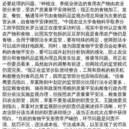
必要处理的问题。“种植业、养殖业傍边的食用农产物由农业
部分来管，受农产质量量平安律例范；现正在的食物加工、发
卖、餐饮、畅通等环节由食物药品监视办理总局做为次要的监
管从体，由食物平安律例范。”中国农业大学食物科学取养分
工程学院院长罗云波正在接管采访时说，现实中若何认定食用
农产物和食物，比照实空包拆的豆豆芽到底是食用农产物仍是
食物，合用于哪部法令来监管，要有特殊的商定，使两部法令
可以或许很好地跟尾。同时，做为国度食物平安委员会处事机
构的食物平安办，要可以或许起到分析协调的感化，防止农业
部分和食物药品监视办理总局发生扯皮、推诿等问题。而正在
一些委员看来，虽然如许的调整有前进，但两段式的监管模式
仍需完美。“现正在监管步队曾经整合，工商和质检的相关机
构都整合到食药总局了，因而监管部分也应响应削减。”信春
鹰委员指出，草案附则中划定的监管部分比现行法令还要多，
划定粮食收购、储存和政策性用粮的质量平安由粮食行政办理
部分依法实施监视办理，但按照农产质量量平安法，粮食质量
归农业部管，因而，草案不要形成新的职责交叉。王陇德委员
则指出，草案对次要监视部分的职责仍是阐述得不清晰，对于
农业部分该当承担的职责谈得很少，该当正在此次点窜中获得
明白。“当前的食物平安形势常严峻的，环节问题是问责不
清、惩罚不沉，违法成本低、守法成本高，以至呈现了劣币良