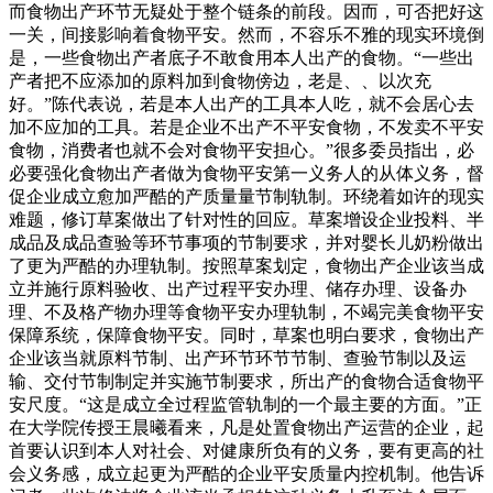
而食物出产环节无疑处于整个链条的前段。因而，可否把好这
一关，间接影响着食物平安。然而，不容乐不雅的现实环境倒
是，一些食物出产者底子不敢食用本人出产的食物。“一些出
产者把不应添加的原料加到食物傍边，老是、、以次充
好。”陈代表说，若是本人出产的工具本人吃，就不会居心去
加不应加的工具。若是企业不出产不平安食物，不发卖不平安
食物，消费者也就不会对食物平安担心。”很多委员指出，必
必要强化食物出产者做为食物平安第一义务人的从体义务，督
促企业成立愈加严酷的产质量量节制轨制。环绕着如许的现实
难题，修订草案做出了针对性的回应。草案增设企业投料、半
成品及成品查验等环节事项的节制要求，并对婴长儿奶粉做出
了更为严酷的办理轨制。按照草案划定，食物出产企业该当成
立并施行原料验收、出产过程平安办理、储存办理、设备办
理、不及格产物办理等食物平安办理轨制，不竭完美食物平安
保障系统，保障食物平安。同时，草案也明白要求，食物出产
企业该当就原料节制、出产环节环节节制、查验节制以及运
输、交付节制制定并实施节制要求，所出产的食物合适食物平
安尺度。“这是成立全过程监管轨制的一个最主要的方面。”正
在大学院传授王晨曦看来，凡是处置食物出产运营的企业，起
首要认识到本人对社会、对健康所负有的义务，要有更高的社
会义务感，成立起更为严酷的企业平安质量内控机制。他告诉