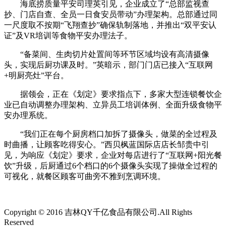
海底捞质量平安司理英引见，企业成立了“总部监视查
抄、门店自查、全员一日食安员带动”办理架构。总部通过同
一尺度取不按期“飞翔查抄”确保轨制落地，并推出“双平安认
证”及VR培训等食物平安办理法子。
“备菜间、生肉切片处置间等环节区域均设有高清摄像
头，实现后厨功课及时。”英暗示，部门门店已接入“互联网
+明厨亮灶”平台。
据领会，正在《划定》要求指点下，多家大型连锁餐饮企
业已自动调整办理架构、立异员工培训体例、全面升级食物平
安办理系统。
“我们正在每个厨房档口加拆了摄像头，做菜的全过程及
时曲播，让顾客吃得安心。”西贝枫蓝国际店店长邹贵中引
见，为响应《划定》要求，企业对每店进行了“互联网+阳光餐
饮”升级，后厨通过6个档口的6个摄像头实现了操做全过程的
可视化，就餐区顾客可曲旁不雅到烹调环境。
Copyright © 2016 吉林QY千亿食品有限公司.All Rights
Reserved