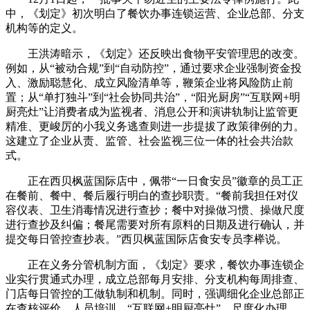
中，《划定》初次明白了餐饮办事连锁运营、企业总部、分支
机构等的定义。
王洪涛暗示，《划定》还反映出食物平安管理思的改变。
例如，从“被动合规”到“自动防控”，通过要求企业强制资金投
入、激励聪慧化、成立风险清单等，鞭策企业将风险防止前
置；从“单打独斗”到“社会协同共治”，“阳光厨房”“互联网+明
厨亮灶”让消费者成为监视者、消息公开和演讲轨制让监管更
精准、更峻厉的小我义务逃查则进一步提拔了政策律例的力。
这建立了企业从责、监管、社会监视三位一体的社会共治款
式。
正在西贝枫蓝国际店中，佩带“一日食安员”徽章的员工正
在餐前、餐中、餐后履行明白的查抄职责。“餐前我担任对仪
容仪表、卫生消毒情况进行查抄；餐中对操做习惯、操做尺度
进行查抄及纠偏；餐尾需要对所有原料的日期及进行确认，并
提交每日管控查抄表。”西贝枫蓝国际店食安专员李榉说。
正在义务分管机制方面，《划定》要求，餐饮办事连锁企
业实行贯通式办理，成立总部每月安排、分支机构每周排查、
门店每日管控的工做轨制和机制。同时，强调细化企业总部正
在查核评价、人员培训、“互联网+明厨亮灶”、尺度化办理、