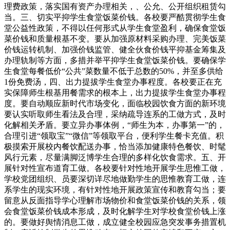
理费政策，落实国有资产办理相关，、公允、公开组织租赁勾
当。三、切实平抑学生食堂饭菜价钱。各校要严酷贯彻学生食
堂公益性政策，不得以任何形式从学生食堂盈利，确保食堂饭
菜价钱和质量根基不变。要从加强原材料采购办理、完美饭菜
价钱运转机制、加强价钱监管、健全伙食价钱平抑基金筹集及
办理轨制等方面，多措并举平抑学生食堂饭菜价钱。要确保学
生食堂每餐低价“公共”菜数量不低于总数的50%，并至多供给
1份免费汤，四、出力提拔学生食堂办事程度。各校要正在充
实保障师生根基用餐需求的根本上，出力提拔学生食堂办事程
度。要自动顺应新时代市场变化，面临校园饮食方面的新环境
要认实听取师生看法及合理，采纳疏导连系的工做方式，及时
化解相关矛盾。要立异办事体例，“师生为本，办事第一”的，
合理引进“领取宝”“微信”等领取平台，便利学生餐卡充值。积
极摸索开展校内餐饮配送办事，恰当添加健康特色餐饮、时髦
风行元素，尽量满脚泛博学生合理的多样化饮食需求。五、开
展针对性宣布道育工做。各校要针对性地开展学生思惟工做，
学校党团组织、员要深切详尽地做勤学生的思惟教育工做，连
系学生的现实环境，有针对性地开展政策宣传和教育勾当；要
留意从反面指导学心理解市场物价和食堂饭菜价钱的关系，领
会食堂饭菜价钱成本形成，及时化解学生对学校食堂价钱上涨
的。要做好舆情消息工做，成立健全校园应急突发事务措置机