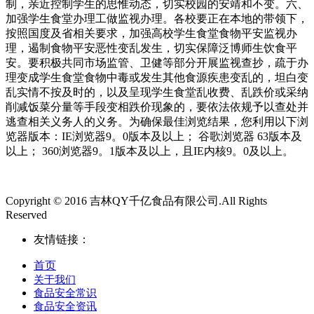
制，亲近控制学生的思惟动态，切实校园的安靖和不变。六、
加强学生食堂办理工做监视办理。各校要正在本地的带领下，
按照国度及省相关要求，加强高校学生食堂食物平安监视办
理，遏制食物平安恶性变乱发生，切实保障泛博师生饮食平
安。要积极共同市场监管、卫健等部分开展监视查抄，疏于办
理变成学生食堂食物中毒或发生其他食源疾患变乱的，坦白变
乱实情不按及时的，以及呈现学生食堂乱收费、乱跌价或采纳
削减饭菜分量等手段变相跌价现象的，要依法依规予以查处并
逃查相关义务人的义务。为确保最佳浏览结果，您利用以下浏
览器版本：IE浏览器9。0版本及以上； 谷歌浏览器 63版本及
以上； 360浏览器9。1版本及以上，且IE内核9。0及以上。
Copyright © 2016 吉林QY千亿食品有限公司.All Rights
Reserved
友情链接：
首页
关于我们
食品安全常识
食品安全资讯