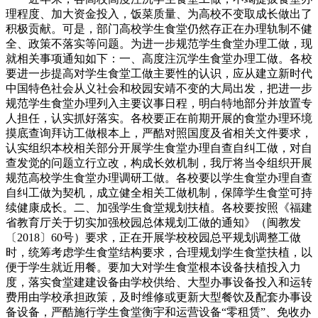
理程度、加大资金投入，饭菜质量、为高校不变取成长做出了
积极贡献。可是，部门高校学生食堂仍然存正在办理轨制不健
全、政策不落实等问题。为进一步规范学生食堂办理工做，现
就相关事项通知如下：一、高度注沉学生食堂办理工做。各校
要进一步提高对学生食堂工做主要性的认识，应从建立新时代
中国特色社会从义社会和校园安靖不变的大局出发，把进一步
规范学生食堂办理列入主要议事日程，明白特地部分并放置专
人担任，认实抓好落实。各校要正在前期开展的食堂办理环境
摸底查询拜访工做根本上，严酷对照国度及省相关文件要求，
认实组织本校相关部分开展学生食堂办理自查自纠工做，对自
查发觉的问题立行立改，构成长效机制，我厅将当令组织开展
规范高校学生食堂办理调研工做。各校要以学生食堂办理自查
自纠工做为契机，成立健全相关工做机制，保障学生食堂可持
续健康成长。二、加强学生食堂规划扶植。各校要按照《福建
省教育厅关于切实加强校园总体规划工做的通知》（闽教发
〔2018〕60号）要求，正在开展学校校园总平规划调整工做
时，统筹考虑学生食堂结构要求，合理规划学生食堂扶植，以
便于学生就近用餐。要加大对学生食堂根本设备扶植投入力
度，落实食堂建建设备由学校供给、大型办事设备投入和运转
费用由学校承担政策，及时维修或更新大型餐饮及配套办事设
备设备，严酷施行学生食堂衡宇和运营设备“零租赁”、免收办