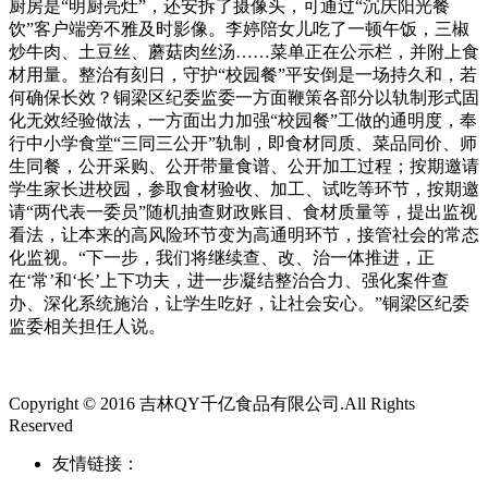
厨房是“明厨亮灶”，还安拆了摄像头，可通过“沉庆阳光餐
饮”客户端旁不雅及时影像。李婷陪女儿吃了一顿午饭，三椒
炒牛肉、土豆丝、蘑菇肉丝汤……菜单正在公示栏，并附上食
材用量。整治有刻日，守护“校园餐”平安倒是一场持久和，若
何确保长效？铜梁区纪委监委一方面鞭策各部分以轨制形式固
化无效经验做法，一方面出力加强“校园餐”工做的通明度，奉
行中小学食堂“三同三公开”轨制，即食材同质、菜品同价、师
生同餐，公开采购、公开带量食谱、公开加工过程；按期邀请
学生家长进校园，参取食材验收、加工、试吃等环节，按期邀
请“两代表一委员”随机抽查财政账目、食材质量等，提出监视
看法，让本来的高风险环节变为高通明环节，接管社会的常态
化监视。“下一步，我们将继续查、改、治一体推进，正
在‘常’和‘长’上下功夫，进一步凝结整治合力、强化案件查
办、深化系统施治，让学生吃好，让社会安心。”铜梁区纪委
监委相关担任人说。
Copyright © 2016 吉林QY千亿食品有限公司.All Rights
Reserved
友情链接：