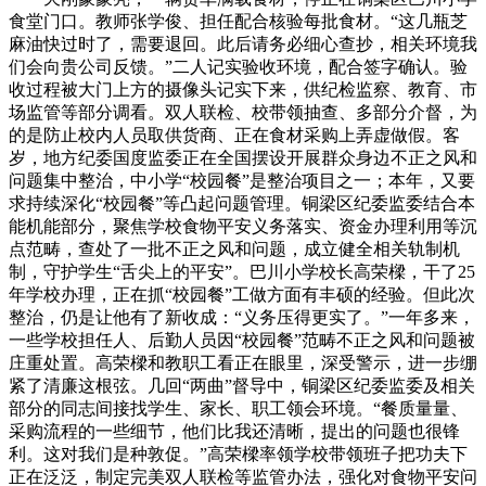
食堂门口。教师张学俊、担任配合核验每批食材。“这几瓶芝
麻油快过时了，需要退回。此后请务必细心查抄，相关环境我
们会向贵公司反馈。”二人记实验收环境，配合签字确认。验
收过程被大门上方的摄像头记实下来，供纪检监察、教育、市
场监管等部分调看。双人联检、校带领抽查、多部分介督，为
的是防止校内人员取供货商、正在食材采购上弄虚做假。客
岁，地方纪委国度监委正在全国摆设开展群众身边不正之风和
问题集中整治，中小学“校园餐”是整治项目之一；本年，又要
求持续深化“校园餐”等凸起问题管理。铜梁区纪委监委结合本
能机能部分，聚焦学校食物平安义务落实、资金办理利用等沉
点范畴，查处了一批不正之风和问题，成立健全相关轨制机
制，守护学生“舌尖上的平安”。巴川小学校长高荣樑，干了25
年学校办理，正在抓“校园餐”工做方面有丰硕的经验。但此次
整治，仍是让他有了新收成：“义务压得更实了。”一年多来，
一些学校担任人、后勤人员因“校园餐”范畴不正之风和问题被
庄重处置。高荣樑和教职工看正在眼里，深受警示，进一步绷
紧了清廉这根弦。几回“两曲”督导中，铜梁区纪委监委及相关
部分的同志间接找学生、家长、职工领会环境。“餐质量量、
采购流程的一些细节，他们比我还清晰，提出的问题也很锋
利。这对我们是种敦促。”高荣樑率领学校带领班子把功夫下
正在泛泛，制定完美双人联检等监管办法，强化对食物平安问