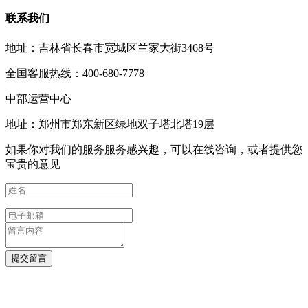
联系我们
地址：吉林省长春市宽城区兰家大街3468号
全国客服热线：400-680-7778
中部运营中心
地址：郑州市郑东新区绿地双子塔北塔19层
如果你对我们的服务服务感兴趣，可以在线咨询，或者提供您
宝贵的意见
提交留言