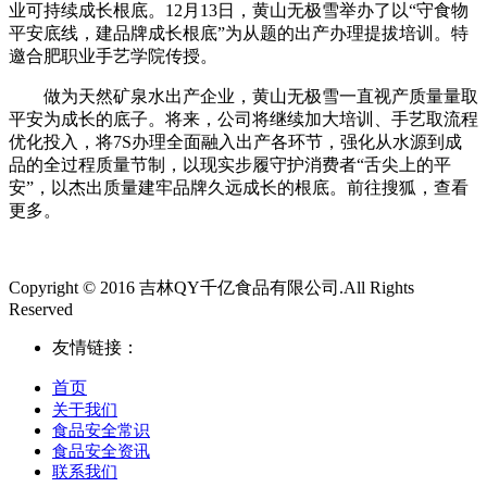
业可持续成长根底。12月13日，黄山无极雪举办了以“守食物
平安底线，建品牌成长根底”为从题的出产办理提拔培训。特
邀合肥职业手艺学院传授。
做为天然矿泉水出产企业，黄山无极雪一直视产质量量取
平安为成长的底子。将来，公司将继续加大培训、手艺取流程
优化投入，将7S办理全面融入出产各环节，强化从水源到成
品的全过程质量节制，以现实步履守护消费者“舌尖上的平
安”，以杰出质量建牢品牌久远成长的根底。前往搜狐，查看
更多。
Copyright © 2016 吉林QY千亿食品有限公司.All Rights
Reserved
友情链接：
首页
关于我们
食品安全常识
食品安全资讯
联系我们