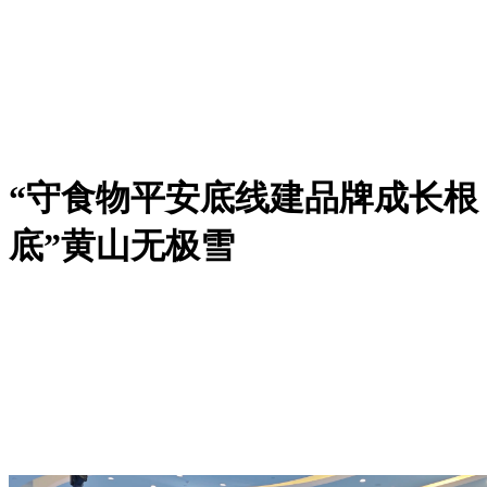
“守食物平安底线建品牌成长根
底”黄山无极雪